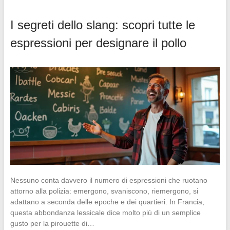
I segreti dello slang: scopri tutte le
espressioni per designare il pollo
Nessuno conta davvero il numero di espressioni che ruotano
attorno alla polizia: emergono, svaniscono, riemergono, si
adattano a seconda delle epoche e dei quartieri. In Francia,
questa abbondanza lessicale dice molto più di un semplice
gusto per la pirouette di…