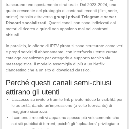
trascurano uno spostamento strutturale. Dal 2023-2024, una
quota crescente del pirataggio di contenuti recenti (film, serie,
anime) transita attraverso
gruppi privati Telegram e server
Discord specializzati
. Questi canali non sono indicizzati dai
motori di ricerca e quindi non appaiono mai nei confronti
abituali.
In parallelo, le offerte di IPTV pirata si sono strutturate come veri
e propri servizi di abbonamento, con interfaccia utente curata,
catalogo organizzato per categorie e supporto tecnico via
messaggistica. Il modello assomiglia di più a un Netflix
clandestino che a un sito di download classico.
Perché questi canali semi-chiusi
attirano gli utenti
L’accesso su invito o tramite link privato riduce la visibilità per
le autorità, dando un’impressione (a volte fuorviante) di
maggiore sicurezza.
I contenuti recenti vi appaiono spesso più velocemente che
sui siti pubblici di torrent, poiché gli “uploaders” privilegiano