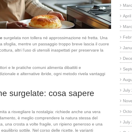
Marc
Apri
Marc
Febr
ne
surgelata non tollera né approssimazione né fretta. Una
a sfoglia, mentre un passaggio troppo breve lascia il cuore
Janu
ttura, altri l’uso di utensili inaspettati per preservare la
Dec
tori e le pratiche comuni alimenta dibattiti e
Sept
izionale e alternative ibride, ogni metodo rivela vantaggi
Augu
July
ne surgelate: cosa sapere
Nov
Octo
mita a risvegliare la nostalgia: richiede anche una vera
caldamento, è meglio comprendere la natura stessa del
July
ta, una crosta a volte fragile, un ripieno generoso e una
ibrio sottile. Nel corso delle ricette, le varianti