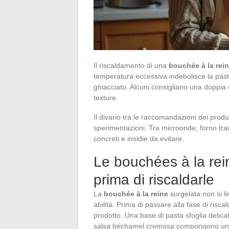
Il riscaldamento di una
bouchée à la rei
temperatura eccessiva indebolisce la past
ghiacciato. Alcuni consigliano una doppia co
texture.
Il divario tra le raccomandazioni dei produt
sperimentazioni. Tra microonde, forno trad
concreti e insidie da evitare.
Le bouchées à la rei
prima di riscaldarle
La
bouchée à la reine
surgelata non si li
abilità. Prima di passare alla fase di ris
prodotto. Una base di pasta sfoglia delica
salsa béchamel cremosa compongono un equil