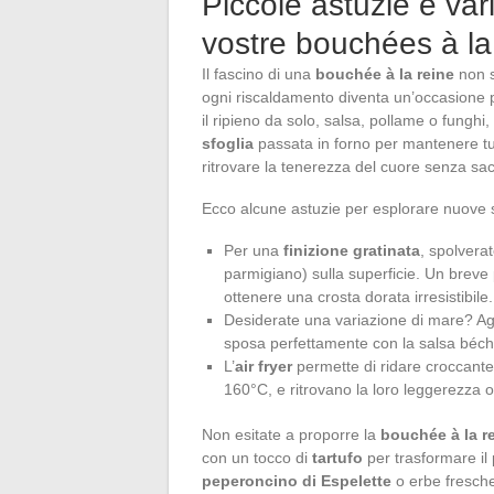
Piccole astuzie e var
vostre bouchées à la
Il fascino di una
bouchée à la reine
non si
ogni riscaldamento diventa un’occasione pe
il ripieno da solo, salsa, pollame o funghi,
sfoglia
passata in forno per mantenere tu
ritrovare la tenerezza del cuore senza sacr
Ecco alcune astuzie per esplorare nuove 
Per una
finizione gratinata
, spolvera
parmigiano) sulla superficie. Un breve p
ottenere una crosta dorata irresistibile.
Desiderate una variazione di mare? A
sposa perfettamente con la salsa béc
L’
air fryer
permette di ridare croccante
160°C, e ritrovano la loro leggerezza o
Non esitate a proporre la
bouchée à la r
con un tocco di
tartufo
per trasformare il 
peperoncino di Espelette
o erbe fresche 