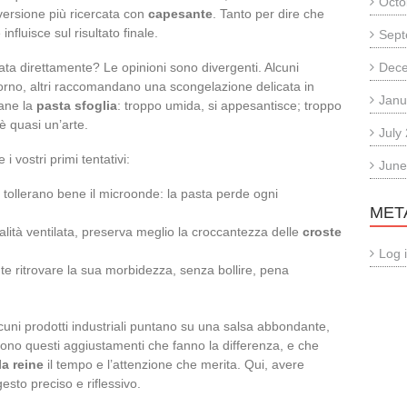
Octo
versione più ricercata con
capesante
. Tanto per dire che
 influisce sul risultato finale.
Sept
ta direttamente? Le opinioni sono divergenti. Alcuni
Dec
rno, altri raccomandano una scongelazione delicata in
Janu
mane la
pasta sfoglia
: troppo umida, si appesantisce; troppo
 è quasi un’arte.
July
i vostri primi tentativi:
June
tollerano bene il microonde: la pasta perde ogni
MET
dalità ventilata, preserva meglio la croccantezza delle
croste
Log 
 ritrovare la sua morbidezza, senza bollire, pena
lcuni prodotti industriali puntano su una salsa abbondante,
. Sono questi aggiustamenti che fanno la differenza, e che
a reine
il tempo e l’attenzione che merita. Qui, avere
esto preciso e riflessivo.