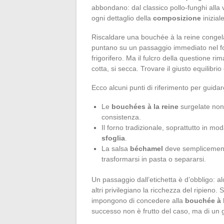
abbondano: dal classico pollo-funghi alla 
ogni dettaglio della
composizione
iniziale
Riscaldare una bouchée à la reine congela
puntano su un passaggio immediato nel fo
frigorifero. Ma il fulcro della questione ri
cotta, si secca. Trovare il giusto equilibrio
Ecco alcuni punti di riferimento per guidare 
Le
bouchées à la reine
surgelate non 
consistenza.
Il forno tradizionale, soprattutto in mo
sfoglia
.
La salsa
béchamel
deve semplicemente
trasformarsi in pasta o separarsi.
Un passaggio dall’etichetta è d’obbligo: a
altri privilegiano la ricchezza del ripieno
impongono di concedere alla
bouchée à l
successo non è frutto del caso, ma di un g