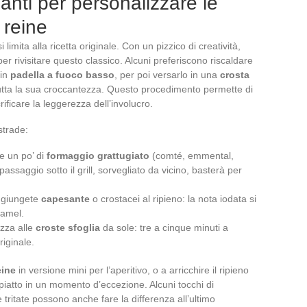
ianti per personalizzare le
 reine
 limita alla ricetta originale. Con un pizzico di creatività,
r rivisitare questo classico. Alcuni preferiscono riscaldare
 in
padella a fuoco basso
, per poi versarlo in una
crosta
tta la sua croccantezza. Questo procedimento permette di
ificare la leggerezza dell’involucro.
strade:
te un po’ di
formaggio grattugiato
(comté, emmental,
assaggio sotto il grill, sorvegliato da vicino, basterà per
ggiungete
capesante
o crostacei al ripieno: la nota iodata si
hamel.
zza alle
croste sfoglia
da sole: tre a cinque minuti a
riginale.
eine
in versione mini per l’aperitivo, o a arricchire il ripieno
piatto in un momento d’eccezione. Alcuni tocchi di
tritate possono anche fare la differenza all’ultimo