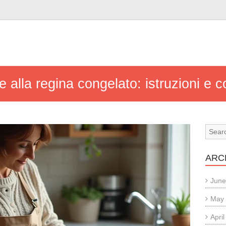
n
alla regina congelato: istruzioni e con
ARC
June
May
Apri