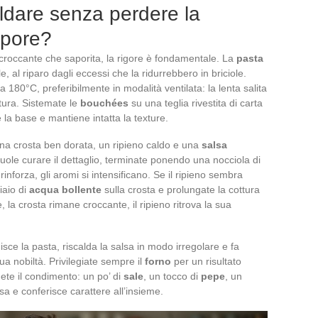
aldare senza perdere la
apore?
croccante che saporita, la rigore è fondamentale. La
pasta
, al riparo dagli eccessi che la ridurrebbero in briciole.
a 180°C, preferibilmente in modalità ventilata: la lenta salita
tura. Sistemate le
bouchées
su una teglia rivestita di carta
la base e mantiene intatta la texture.
na crosta ben dorata, un ripieno caldo e una
salsa
uole curare il dettaglio, terminate ponendo una nocciola di
rinforza, gli aromi si intensificano. Se il ripieno sembra
iaio di
acqua bollente
sulla crosta e prolungate la cottura
e, la crosta rimane croccante, il ripieno ritrova la sua
ce la pasta, riscalda la salsa in modo irregolare e fa
sua nobiltà. Privilegiate sempre il
forno
per un risultato
ete il condimento: un po’ di
sale
, un tocco di
pepe
, un
sa e conferisce carattere all’insieme.