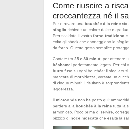
Come riuscire a risc
croccantezza né il s
Per ritrovare una
bouchée à la reine
sia 
sfoglia
richiede un calore dolce e graduale
Preriscaldate il vostro
forno tradizionale
evita gli shock che danneggiano la sfoglia
da forno. Questo gesto semplice protegge 
Contate tra
25 e 30 minuti
per ottenere u
béchamel
perfettamente legata. Per chi v
burro
fuso su ogni bouchée: il sfogliato si 
mancare di morbidezza, versate un cucch
di cinque minuti: il risultato è sorprendent
leggerezza.
Il
microonde
non ha posto qui: ammorbidis
perdere alla
bouchée à la reine
tutta la 
armonioso. Poco prima di servire, corregg
pizzico di
noce moscata
che esalta la sal