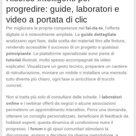
progredire: guide, laboratori e
video a portata di clic
Per migliorare le proprie competenze nel
fai-da-te
, l’offerta
digitale si è notevolmente ampliata. Le
guide dettagliate
analizzano ogni fase, dalla scelta dei materiali fino alle finiture,
rendendo accessibile il successo di un progetto a qualsiasi
principiante
. Le piattaforme specializzate sono piene di
tutorial
illustrati, molto spesso accompagnati da video
esplicativi. Visualizzare un gesto tecnico, preparare un cantiere
di ristrutturazione, montare un mobile o installare una mensola:
tutto diventa più chiaro, ogni fase si arricchisce di trucchi
concreti.
Non si tratta più solo di consultare delle schede. I
laboratori
online
e i webinar offerti da negozi o alcune associazioni
permettono un apprendimento interattivo. Porre una domanda,
ottenere un consiglio personalizzato, beneficiare di feedback da
hobbisti esperti: questa dinamica di condivisione nutre il
progresso. I
forum
e gli spazi comunitari stimolano la
discussione, aiutano a decidere tra diverse metodologie, a