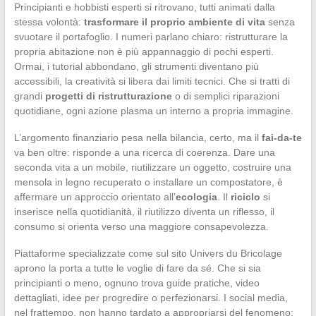
Principianti e hobbisti esperti si ritrovano, tutti animati dalla
stessa volontà:
trasformare il proprio ambiente di vita
senza
svuotare il portafoglio. I numeri parlano chiaro: ristrutturare la
propria abitazione non è più appannaggio di pochi esperti.
Ormai, i tutorial abbondano, gli strumenti diventano più
accessibili, la creatività si libera dai limiti tecnici. Che si tratti di
grandi
progetti di ristrutturazione
o di semplici riparazioni
quotidiane, ogni azione plasma un interno a propria immagine.
L’argomento finanziario pesa nella bilancia, certo, ma il
fai-da-te
va ben oltre: risponde a una ricerca di coerenza. Dare una
seconda vita a un mobile, riutilizzare un oggetto, costruire una
mensola in legno recuperato o installare un compostatore, è
affermare un approccio orientato all’
ecologia
. Il
riciclo
si
inserisce nella quotidianità, il riutilizzo diventa un riflesso, il
consumo si orienta verso una maggiore consapevolezza.
Piattaforme specializzate come sul sito Univers du Bricolage
aprono la porta a tutte le voglie di fare da sé. Che si sia
principianti o meno, ognuno trova guide pratiche, video
dettagliati, idee per progredire o perfezionarsi. I social media,
nel frattempo, non hanno tardato a appropriarsi del fenomeno: