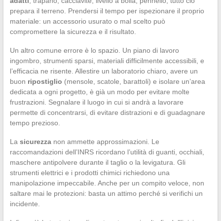
adatti
, trapano, cacciavite, livello a bolla, pennello, tutto ciò
prepara il terreno. Prendersi il tempo per ispezionare il proprio
materiale: un accessorio usurato o mal scelto può
compromettere la sicurezza e il risultato.
Un altro comune errore è lo spazio. Un piano di lavoro
ingombro, strumenti sparsi, materiali difficilmente accessibili, e
l’efficacia ne risente. Allestire un laboratorio chiaro, avere un
buon
ripostiglio
(mensole, scatole, barattoli) e isolare un’area
dedicata a ogni progetto, è già un modo per evitare molte
frustrazioni. Segnalare il luogo in cui si andrà a lavorare
permette di concentrarsi, di evitare distrazioni e di guadagnare
tempo prezioso.
La
sicurezza
non ammette approssimazioni. Le
raccomandazioni dell’INRS ricordano l’utilità di guanti, occhiali,
maschere antipolvere durante il taglio o la levigatura. Gli
strumenti elettrici e i prodotti chimici richiedono una
manipolazione impeccabile. Anche per un compito veloce, non
saltare mai le protezioni: basta un attimo perché si verifichi un
incidente.