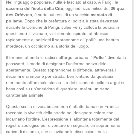
Nel linguaggio popolare, nulla è lasciato al caso. A Parigi, la
caserma dell’isola della Cité
, oggi indirizzo mitico del
36 quai
des Orfèvres
, è sorta sui resti di un vecchio
mercato di
pollame
. Dopo che la prefettura di polizia è stata devastata
durante la Comune di Parigi, Jules Ferry colloca la polizia in
questi muri. Il vicinato, visibilmente ispirato, attribuisce
rapidamente ai poliziotti il soprannome di “polli”: una battuta
mordace, un occhiolino alla storia del luogo.
Il termine affonda le radici nell’argot urbano. ”
Pollo
” diventa la
password, il modo di designare l’uniforme senza dirlo
apertamente. Questo soprannome si diffonde, attraversa i
decenni e si impone per strada, ben lontano da qualsiasi
riferimento all’animale stesso. La definizione di pollo in argot si
basa così su un’aneddoto di quartiere, mai su un tratto
caratteriale animale.
Questa scelta di vocabolario non è affatto banale in Francia:
racconta la vivacità della strada nel designare coloro che
incarnano l’ordine. L’espressione si allontana totalmente dal
registro zoologico per diventare un segnale, un soprannome
carico di distanza, che si invita nelle discussioni, nella