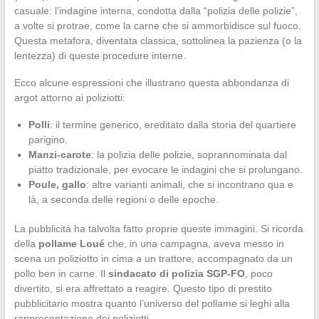
casuale: l’indagine interna, condotta dalla “polizia delle polizie”,
a volte si protrae, come la carne che si ammorbidisce sul fuoco.
Questa metafora, diventata classica, sottolinea la pazienza (o la
lentezza) di queste procedure interne.
Ecco alcune espressioni che illustrano questa abbondanza di
argot attorno ai poliziotti:
Polli
: il termine generico, ereditato dalla storia del quartiere
parigino.
Manzi-carote
: la polizia delle polizie, soprannominata dal
piatto tradizionale, per evocare le indagini che si prolungano.
Poule, gallo
: altre varianti animali, che si incontrano qua e
là, a seconda delle regioni o delle epoche.
La pubblicità ha talvolta fatto proprie queste immagini. Si ricorda
della
pollame Loué
che, in una campagna, aveva messo in
scena un poliziotto in cima a un trattore, accompagnato da un
pollo ben in carne. Il
sindacato di polizia SGP-FO
, poco
divertito, si era affrettato a reagire. Questo tipo di prestito
pubblicitario mostra quanto l’universo del pollame si leghi alla
rappresentazione dei poliziotti.