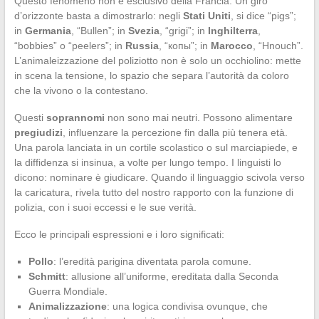
Questo fenomeno non è esclusivo della Francia. Un giro
d’orizzonte basta a dimostrarlo: negli
Stati Uniti
, si dice “pigs”;
in
Germania
, “Bullen”; in
Svezia
, “grigi”; in
Inghilterra
,
“bobbies” o “peelers”; in
Russia
, “копы”; in
Marocco
, “Hnouch”.
L’animaleizzazione del poliziotto non è solo un occhiolino: mette
in scena la tensione, lo spazio che separa l’autorità da coloro
che la vivono o la contestano.
Questi
soprannomi
non sono mai neutri. Possono alimentare
pregiudizi
, influenzare la percezione fin dalla più tenera età.
Una parola lanciata in un cortile scolastico o sul marciapiede, e
la diffidenza si insinua, a volte per lungo tempo. I linguisti lo
dicono: nominare è giudicare. Quando il linguaggio scivola verso
la caricatura, rivela tutto del nostro rapporto con la funzione di
polizia, con i suoi eccessi e le sue verità.
Ecco le principali espressioni e i loro significati:
Pollo
: l’eredità parigina diventata parola comune.
Schmitt
: allusione all’uniforme, ereditata dalla Seconda
Guerra Mondiale.
Animalizzazione
: una logica condivisa ovunque, che