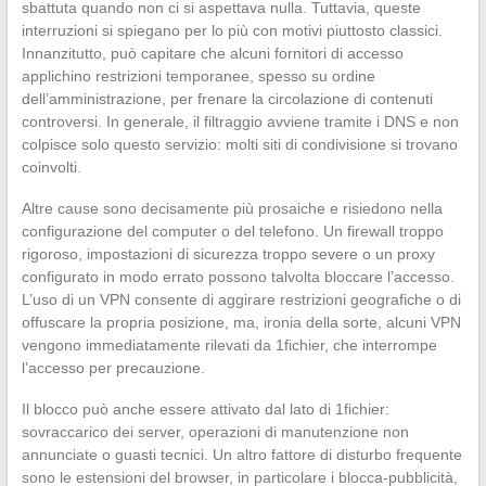
sbattuta quando non ci si aspettava nulla. Tuttavia, queste
interruzioni si spiegano per lo più con motivi piuttosto classici.
Innanzitutto, può capitare che alcuni fornitori di accesso
applichino restrizioni temporanee, spesso su ordine
dell’amministrazione, per frenare la circolazione di contenuti
controversi. In generale, il filtraggio avviene tramite i DNS e non
colpisce solo questo servizio: molti siti di condivisione si trovano
coinvolti.
Altre cause sono decisamente più prosaiche e risiedono nella
configurazione del computer o del telefono. Un firewall troppo
rigoroso, impostazioni di sicurezza troppo severe o un proxy
configurato in modo errato possono talvolta bloccare l’accesso.
L’uso di un VPN consente di aggirare restrizioni geografiche o di
offuscare la propria posizione, ma, ironia della sorte, alcuni VPN
vengono immediatamente rilevati da 1fichier, che interrompe
l’accesso per precauzione.
Il blocco può anche essere attivato dal lato di 1fichier:
sovraccarico dei server, operazioni di manutenzione non
annunciate o guasti tecnici. Un altro fattore di disturbo frequente
sono le estensioni del browser, in particolare i blocca-pubblicità,