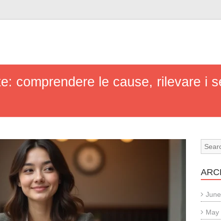
n
e: comprendere le cause, rilevare i s
ARC
June
May