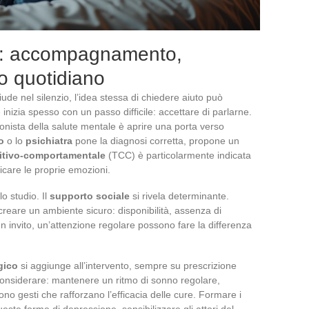
ne: accompagnamento,
to quotidiano
iude nel silenzio, l’idea stessa di chiedere aiuto può
 inizia spesso con un passo difficile: accettare di parlarne.
nista della salute mentale è aprire una porta verso
o
o lo
psichiatra
pone la diagnosi corretta, propone un
nitivo-comportamentale
(TCC) è particolarmente indicata
icare le proprie emozioni.
o studio. Il
supporto sociale
si rivela determinante.
i creare un ambiente sicuro: disponibilità, assenza di
n invito, un’attenzione regolare possono fare la differenza
gico
si aggiunge all’intervento, sempre su prescrizione
 considerare: mantenere un ritmo di sonno regolare,
, sono gesti che rafforzano l’efficacia delle cure. Formare i
ueste forme di depressione, sensibilizzare gli attori del