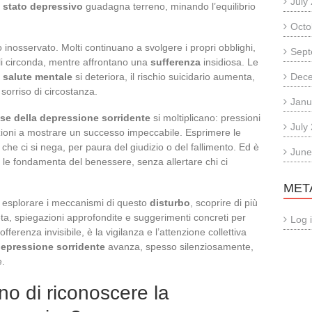
July
o
stato depressivo
guadagna terreno, minando l’equilibrio
Octo
inosservato. Molti continuano a svolgere i propri obblighi,
Sept
i li circonda, mentre affrontano una
sufferenza
insidiosa. Le
a
salute mentale
si deteriora, il rischio suicidario aumenta,
Dec
 sorriso di circostanza.
Janu
se della depressione sorridente
si moltiplicano: pressioni
July
sizioni a mostrare un successo impeccabile. Esprimere le
che ci si nega, per paura del giudizio o del fallimento. Ed è
June
 le fondamenta del benessere, senza allertare chi ci
MET
 esplorare i meccanismi di questo
disturbo
, scoprire di più
ta, spiegazioni approfondite e suggerimenti concreti per
Log 
erenza invisibile, è la vigilanza e l’attenzione collettiva
epressione sorridente
avanza, spesso silenziosamente,
e.
no di riconoscere la