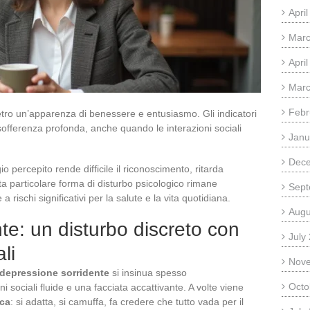
Apri
Marc
Apri
Marc
Febr
tro un’apparenza di benessere e entusiasmo. Gli indicatori
a sofferenza profonda, anche quando le interazioni sociali
Janu
Dec
agio percepito rende difficile il riconoscimento, ritarda
ta particolare forma di disturbo psicologico rimane
Sept
ischi significativi per la salute e la vita quotidiana.
Augu
te: un disturbo discreto con
July
li
Nov
depressione sorridente
si insinua spesso
Octo
i sociali fluide e una facciata accattivante. A volte viene
ica
: si adatta, si camuffa, fa credere che tutto vada per il