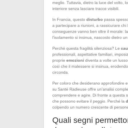
meglio. Tuttavia, dietro la luce del volto, l
interiore senza lasciare tracce visibili.
In Francia, questo
disturbo
passa spesso 
a partecipare a riunioni, a rassicurare ch
conseguenze vanno ben oltre il morale: l
l’isolamento si insinua, nascosto dietro un
Perché questa fragilità silenziosa? Le
cau
professionali, aspettative familiari, impo
proprie
emozioni
diventa a volte un lusso 
così che il malessere si insinua, erodendo
circonda.
Per coloro che desiderano approfondire e
su Santé Radieuse offre un’analisi comple
comprendere e agire. Di fronte a questa soff
che possono evitare il peggio. Perché la
d
colpendo un numero crescente di person
Quali segni permetto