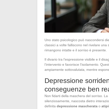
Uno stato psicologico può nascondersi die
classici a volte falliscono nel rivelare un
rimangono intatte e il sorriso è presente.
Il divario tra l’espressione visibile e il dis
l’intervento e favorisce l’isolamento. Ques
ampiamente sottovalutata, mentre espone a r
Depressione sorriden
conseguenze ben rea
Non fidarti della maschera del sorriso. La
silenziosamente, nascosta dietro interazion
definita
depressione mascherata
o
atip