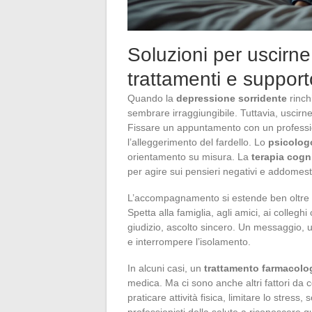
Soluzioni per uscir
trattamenti e suppor
Quando la
depressione sorridente
rinch
sembrare irraggiungibile. Tuttavia, uscirne
Fissare un appuntamento con un professio
l’alleggerimento del fardello. Lo
psicolog
orientamento su misura. La
terapia cog
per agire sui pensieri negativi e addomest
L’accompagnamento si estende ben oltre l
Spetta alla famiglia, agli amici, ai collegh
giudizio, ascolto sincero. Un messaggio, u
e interrompere l’isolamento.
In alcuni casi, un
trattamento farmacolo
medica. Ma ci sono anche altri fattori da
praticare attività fisica, limitare lo stress
professionisti della salute a riconoscere q