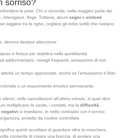
n sorriso?
onfondere le piste. Chi ci circonda, nella maggior parte dei
, interagisce, finge. Tuttavia, alcuni
segni
e
sintomi
leggere tra le righe, cogliere gli indizi sottili che rivelano
e, devono destare attenzione:
iposo e finisce per stabilirsi nella quotidianità.
tà ad addormentarsi, risvegli frequenti, sensazione di non
attività un tempo apprezzate, anche se l’entusiasmo è finto
porzionate o un esaurimento emotivo permanente.
ilenzi, nelle cancellazioni all’ultimo minuto, in quel ritiro
ni moltiplicano le uscite, i contatti, ma la
difficoltà
 negativi
si insediano, in netto contrasto con il sorriso
organizza, protetto da routine controllate.
ignifica quindi accettare di guardare oltre la maschera.
volte consente di creare una breccia, di avviare una