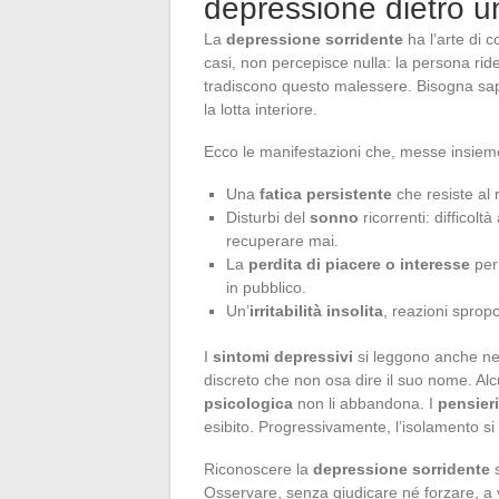
depressione dietro u
La
depressione sorridente
ha l’arte di c
casi, non percepisce nulla: la persona ride
tradiscono questo malessere. Bisogna saper 
la lotta interiore.
Ecco le manifestazioni che, messe insiem
Una
fatica persistente
che resiste al r
Disturbi del
sonno
ricorrenti: difficol
recuperare mai.
La
perdita di piacere o interesse
per 
in pubblico.
Un’
irritabilità insolita
, reazioni spro
I
sintomi depressivi
si leggono anche nei s
discreto che non osa dire il suo nome. Alcu
psicologica
non li abbandona. I
pensieri
esibito. Progressivamente, l’isolamento si 
Riconoscere la
depressione sorridente
s
Osservare, senza giudicare né forzare, a 