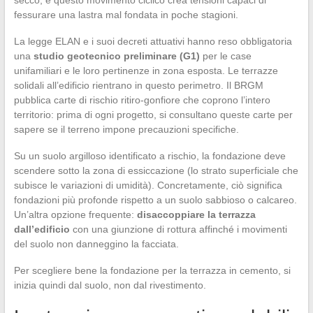
fessurare una lastra mal fondata in poche stagioni.
La legge ELAN e i suoi decreti attuativi hanno reso obbligatoria
una
studio geotecnico preliminare (G1)
per le case
unifamiliari e le loro pertinenze in zona esposta. Le terrazze
solidali all’edificio rientrano in questo perimetro. Il BRGM
pubblica carte di rischio ritiro-gonfiore che coprono l’intero
territorio: prima di ogni progetto, si consultano queste carte per
sapere se il terreno impone precauzioni specifiche.
Su un suolo argilloso identificato a rischio, la fondazione deve
scendere sotto la zona di essiccazione (lo strato superficiale che
subisce le variazioni di umidità). Concretamente, ciò significa
fondazioni più profonde rispetto a un suolo sabbioso o calcareo.
Un’altra opzione frequente:
disaccoppiare la terrazza
dall’edificio
con una giunzione di rottura affinché i movimenti
del suolo non danneggino la facciata.
Per scegliere bene la fondazione per la terrazza in cemento, si
inizia quindi dal suolo, non dal rivestimento.