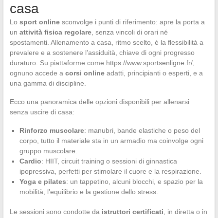
casa
Lo
sport online
sconvolge i punti di riferimento: apre la porta a
un
attività fisica regolare
, senza vincoli di orari né
spostamenti. Allenamento a casa, ritmo scelto, è la flessibilità a
prevalere e a sostenere l’assiduità, chiave di ogni progresso
duraturo. Su piattaforme come https://www.sportsenligne.fr/,
ognuno accede a
corsi online
adatti, principianti o esperti, e a
una gamma di discipline.
Ecco una panoramica delle opzioni disponibili per allenarsi
senza uscire di casa:
Rinforzo muscolare
: manubri, bande elastiche o peso del
corpo, tutto il materiale sta in un armadio ma coinvolge ogni
gruppo muscolare.
Cardio
: HIIT, circuit training o sessioni di ginnastica
ipopressiva, perfetti per stimolare il cuore e la respirazione.
Yoga e pilates
: un tappetino, alcuni blocchi, e spazio per la
mobilità, l’equilibrio e la gestione dello stress.
Le sessioni sono condotte da
istruttori certificati
, in diretta o in