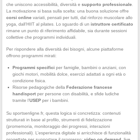
che uniscono accessibilità, diversità e
supporto professionale
.
La motivazione si basa sulla scelta: una buona soluzione offre
corsi online
variati, pensati per tutti, dal rinforzo muscolare allo
yoga, dall’HIIT al pilates. Lo sguardo di un
istruttore certificato
rimane un punto di riferimento affidabile, sia durante sessioni
collettive che programmi individuali.
Per rispondere alla diversità dei bisogni, alcune piattaforme
offrono programmi mirati:
Programmi specifici
per famiglie, bambini o anziani, con
giochi motori, mobilità dolce, esercizi adattati a ogni età o
condizione fisica.
Risorse pedagogiche della
Federazione francese
handisport
per persone con disabilità, e sfide ludiche
tramite l’
USEP
per i bambini.
Su sportsenligne.fr, questa logica si concretizza: contenuti
strutturati in base al profilo, strumenti di fidelizzazione
(promemoria, monitoraggio dei progressi, interazioni
professionali). L’esperienza digitale si arricchisce di funzionalità
progettate per supportare il progresso:
video on demand
, live