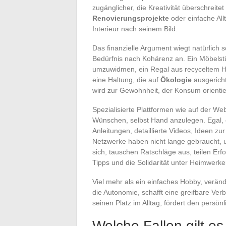
zugänglicher, die Kreativität überschreit
Renovierungsprojekte
oder einfache All
Interieur nach seinem Bild.
Das finanzielle Argument wiegt natürlich 
Bedürfnis nach Kohärenz an. Ein Möbelst
umzuwidmen, ein Regal aus recyceltem Ho
eine Haltung, die auf
Ökologie
ausgericht
wird zur Gewohnheit, der Konsum orientie
Spezialisierte Plattformen wie auf der Web
Wünschen, selbst Hand anzulegen. Egal, o
Anleitungen, detaillierte Videos, Ideen z
Netzwerke haben nicht lange gebraucht,
sich, tauschen Ratschläge aus, teilen Er
Tipps und die Solidarität unter Heimwerke
Viel mehr als ein einfaches Hobby, verä
die Autonomie, schafft eine greifbare Ver
seinen Platz im Alltag, fördert den pers
Welche Fallen gilt 