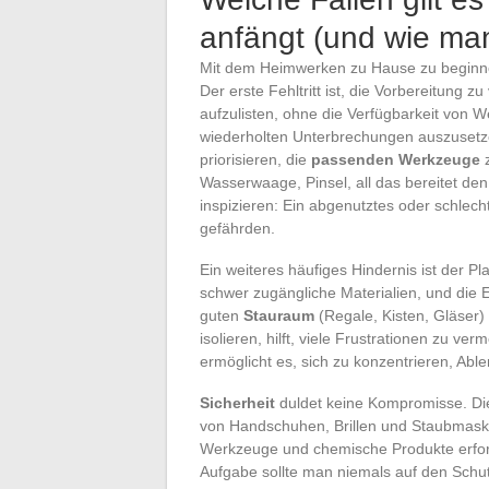
anfängt (und wie man
Mit dem Heimwerken zu Hause zu beginnen
Der erste Fehltritt ist, die Vorbereitung 
aufzulisten, ohne die Verfügbarkeit von 
wiederholten Unterbrechungen auszusetzen
priorisieren, die
passenden Werkzeuge
z
Wasserwaage, Pinsel, all das bereitet de
inspizieren: Ein abgenutztes oder schlec
gefährden.
Ein weiteres häufiges Hindernis ist der Pl
schwer zugängliche Materialien, und die Ef
guten
Stauraum
(Regale, Kisten, Gläser) 
isolieren, hilft, viele Frustrationen zu 
ermöglicht es, sich zu konzentrieren, Ab
Sicherheit
duldet keine Kompromisse. Di
von Handschuhen, Brillen und Staubmaske
Werkzeuge und chemische Produkte erforde
Aufgabe sollte man niemals auf den Schut