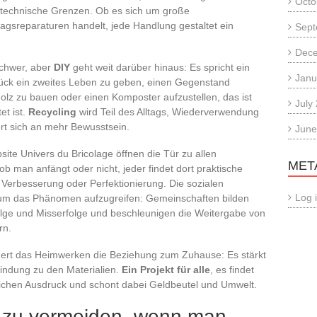
Octo
et technische Grenzen. Ob es sich um große
tagsreparaturen handelt, jede Handlung gestaltet ein
Sept
Dec
schwer, aber
DIY
geht weit darüber hinaus: Es spricht ein
Janu
ück ein zweites Leben zu geben, einen Gegenstand
lz zu bauen oder einen Komposter aufzustellen, das ist
July
et ist.
Recycling
wird Teil des Alltags, Wiederverwendung
rt sich an mehr Bewusstsein.
June
site Univers du Bricolage öffnen die Tür zu allen
MET
b man anfängt oder nicht, jeder findet dort praktische
ur Verbesserung oder Perfektionierung. Die sozialen
Log 
 um das Phänomen aufzugreifen: Gemeinschaften bilden
folge und Misserfolge und beschleunigen die Weitergabe von
rn.
ndert das Heimwerken die Beziehung zum Zuhause: Es stärkt
bindung zu den Materialien.
Ein Projekt für alle
, es findet
önlichen Ausdruck und schont dabei Geldbeutel und Umwelt.
es zu vermeiden, wenn man