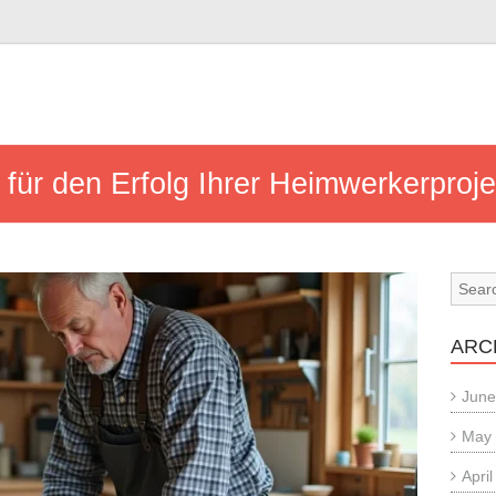
n
für den Erfolg Ihrer Heimwerkerproje
ARC
June
May
Apri