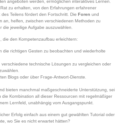
en angeboten werden, ermöglichen interaktives Lernen.
n Rat zu erhalten, von den Erfahrungen erfahrener
des Teilens fördert den Fortschritt. Die
Foren
und
n an, helfen, zwischen verschiedenen Methoden zu
r die jeweilige Aufgabe auszuwählen.
n, die den Kompetenzaufbau erleichtern:
um die richtigen Gesten zu beobachten und wiederholte
um verschiedene technische Lösungen zu vergleichen oder
szuwählen.
erten Blogs oder über Frage-Antwort-Dienste.
 und bieten manchmal maßgeschneiderte Unterstützung, sei
 die Kombination all dieser Ressourcen mit regelmäßiger
einem Lernfeld, unabhängig vom Ausgangspunkt.
her Erfolg einfach aus einem gut gewählten Tutorial oder
, wo Sie es nicht erwartet hätten?