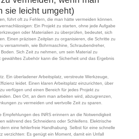
 sie leicht umgeht)
, führt oft zu Fehlern, die man hätte vermeiden können.
zu vernachlässigen: Ein Projekt zu starten, ohne jede Aufgabe
Werkzeugen oder Materialien zu überprüfen, bedeutet, sich
. Einen präzisen Zeitplan zu organisieren, die Schritte zu
u versammeln, wie Bohrmaschine, Schraubendreher,
n Boden. Sich Zeit zu nehmen, um sein Material zu
ht gewähltes Zubehör kann die Sicherheit und das Ergebnis
atz. Ein überladener Arbeitsplatz, verstreute Werkzeuge,
fizienz leidet. Einen klaren Arbeitsplatz einzurichten, über
zu verfügen und einen Bereich für jedes Projekt zu
vermeiden. Den Ort, an dem man arbeiten wird, abzugrenzen,
lenkungen zu vermeiden und wertvolle Zeit zu sparen.
e Empfehlungen des INRS erinnern an die Notwendigkeit
n während des Schneidens oder Schleifens. Elektrische
rn eine fehlerfreie Handhabung. Selbst für eine schnelle
z verzichten: Es genügt ein Moment, damit ein Unfall