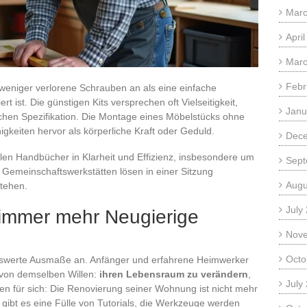
Marc
Apri
Marc
Febr
weniger verlorene Schrauben an als eine einfache
rt ist. Die günstigen Kits versprechen oft Vielseitigkeit,
Janu
ischen Spezifikation. Die Montage eines Möbelstücks ohne
igkeiten hervor als körperliche Kraft oder Geduld.
Dec
ellen Handbücher in Klarheit und Effizienz, insbesondere um
Sept
Gemeinschaftswerkstätten lösen in einer Sitzung
Augu
tehen.
July
mmer mehr Neugierige
Nov
Octo
werte Ausmaße an. Anfänger und erfahrene Heimwerker
n von demselben Willen:
ihren Lebensraum zu verändern
,
July
hen für sich: Die Renovierung seiner Wohnung ist nicht mehr
gibt es eine Fülle von Tutorials, die Werkzeuge werden