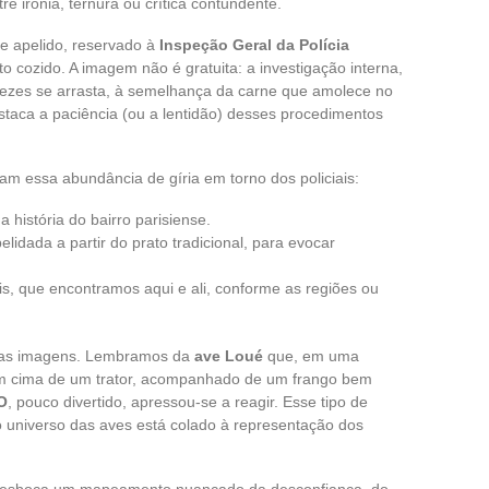
e ironia, ternura ou crítica contundente.
se apelido, reservado à
Inspeção Geral da Polícia
o cozido. A imagem não é gratuita: a investigação interna,
s vezes se arrasta, à semelhança da carne que amolece no
estaca a paciência (ou a lentidão) desses procedimentos
am essa abundância de gíria em torno dos policiais:
 história do bairro parisiense.
apelidada a partir do prato tradicional, para evocar
ais, que encontramos aqui e ali, conforme as regiões ou
ssas imagens. Lembramos da
ave Loué
que, em uma
m cima de um trator, acompanhado de um frango bem
O
, pouco divertido, apressou-se a reagir. Esse tipo de
o universo das aves está colado à representação dos
ar esboça um mapeamento nuançado da desconfiança, do