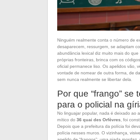
Ninguém realmente conta o número de exp
desaparecem, ressurgem, se adaptam con
abundância lexical diz muito mais do que u
próprias fronteiras, brinca com os códigos
oficial permanece liso. Os apelidos vão
vontade de nomear de outra forma, de da
sem nunca realmente se libertar dela.
Por que “frango” se 
para o policial na gír
No linguajar popular, nada é deixado ao 
mítico do
36 quai des Orfèvres
, foi con
Depois que a prefeitura da polícia foi de
polícia nesses muros. O vizinhança, visive
apelido de “frangos”: uma piada mordaz, u