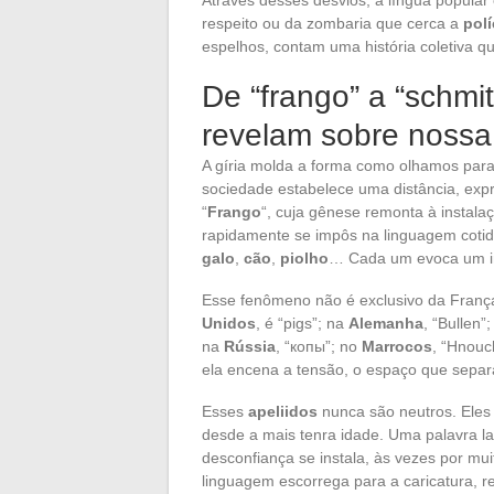
respeito ou da zombaria que cerca a
polí
espelhos, contam uma história coletiva qu
De “frango” a “schmit
revelam sobre nossa 
A gíria molda a forma como olhamos par
sociedade estabelece uma distância, expr
“
Frango
“, cuja gênese remonta à instala
rapidamente se impôs na linguagem cotid
galo
,
cão
,
piolho
… Cada um evoca um ima
Esse fenômeno não é exclusivo da Franç
Unidos
, é “pigs”; na
Alemanha
, “Bullen”
na
Rússia
, “копы”; no
Marrocos
, “Hnouc
ela encena a tensão, o espaço que separ
Esses
apeliidos
nunca são neutros. Ele
desde a mais tenra idade. Uma palavra l
desconfiança se instala, às vezes por mu
linguagem escorrega para a caricatura, r