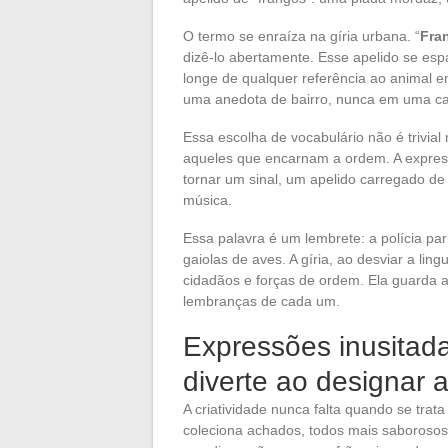
O termo se enraíza na gíria urbana. “
Fra
dizê-lo abertamente. Esse apelido se es
longe de qualquer referência ao animal em
uma anedota de bairro, nunca em uma car
Essa escolha de vocabulário não é trivial
aqueles que encarnam a ordem. A express
tornar um sinal, um apelido carregado de 
música.
Essa palavra é um lembrete: a polícia pa
gaiolas de aves. A gíria, ao desviar a lin
cidadãos e forças de ordem. Ela guarda 
lembranças de cada um.
Expressões inusitada
diverte ao designar 
A criatividade nunca falta quando se tra
coleciona achados, todos mais saborosos,