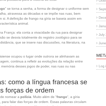
Octo
ngo
” se torna a senha, a forma de designar o uniforme sem
Sept
palha, atravessa as décadas e se impõe nas ruas, bem
Dec
 si. A definição de frango na gíria se baseia assim em
acterística animal.
Janu
 na França: ela conta a vivacidade da rua para designar
July
ão se desvia totalmente do registro zoológico para se
distância, que se insere nas discussões, na literatura, na
June
MET
risiense ocupou o lugar onde outrora se alinhavam as
guagem, continua a refletir as evoluções da relação entre
Log 
a memória desses jogos de poder, nas ruas ou nas
s: como a língua francesa se
as forças de ordem
ta de nomear a
polícia
. Muito além de “
frango
“, a gíria
 para falar das forças de ordem. Essas palavras circulam