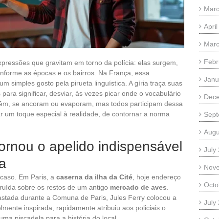
Marc
Apri
Marc
Febr
ressões que gravitam em torno da polícia: elas surgem,
forme as épocas e os bairros. Na França, essa
Janu
m simples gosto pela pirueta linguística. A gíria traça suas
 para significar, desviar, às vezes picar onde o vocabulário
Dec
, vêm, se ancoram ou evaporam, mas todos participam dessa
r um toque especial à realidade, de contornar a norma
Sept
Augu
tornou o apelido indispensável
July
ia
Nov
acaso. Em Paris, a
caserna da ilha da Cité
, hoje endereço
Octo
struída sobre os restos de um antigo
mercado de aves
.
vastada durante a Comuna de Paris, Jules Ferry colocou a
July
lmente inspirada, rapidamente atribuiu aos policiais o
ma piscadela para a história do local.