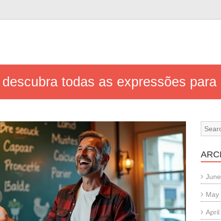
n
: descubra todas as expressões para 
ARC
June
May
Apri