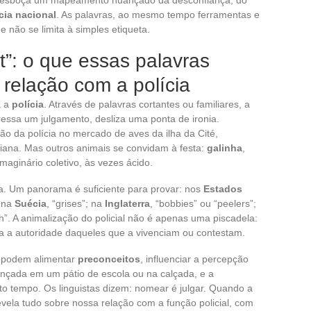
cia nacional
. As palavras, ao mesmo tempo ferramentas e
e não se limita à simples etiqueta.
t”: o que essas palavras
relação com a polícia
a a
polícia
. Através de palavras cortantes ou familiares, a
essa um julgamento, desliza uma ponta de ironia.
ção da polícia no mercado de aves da ilha da Cité,
iana. Mas outros animais se convidam à festa:
galinha
,
ginário coletivo, às vezes ácido.
a. Um panorama é suficiente para provar: nos
Estados
; na
Suécia
, “grises”; na
Inglaterra
, “bobbies” ou “peelers”;
h”. A animalização do policial não é apenas uma piscadela:
a a autoridade daqueles que a vivenciam ou contestam.
s podem alimentar
preconceitos
, influenciar a percepção
ançada em um pátio de escola ou na calçada, e a
ito tempo. Os linguistas dizem: nomear é julgar. Quando a
evela tudo sobre nossa relação com a função policial, com