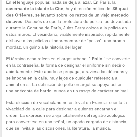
En el lenguaje popular, nada se deja al azar. En París, la
caserna de la isla de la Cité
, hoy dirección mítica del
36 quai
des Orfèvres
, se levantó sobre los restos de un viejo
mercado
de aves
. Después de que la prefectura de policía fue devastada
durante la Comuna de París, Jules Ferry coloca a la policía en
estos muros. El vecindario, visiblemente inspirado, rápidamente
atribuye a los policías el sobrenombre de “pollos”: una broma
mordaz, un guiño a la historia del lugar.
El término echa raíces en el argot urbano. ”
Pollo
” se convierte
en la contraseña, la forma de designar el uniforme sin decirlo
abiertamente. Este apodo se propaga, atraviesa las décadas y
se impone en la calle, muy lejos de cualquier referencia al
animal en sí. La definición de pollo en argot se apoya así en
una anécdota de barrio, nunca en un rasgo de carácter animal.
Esta elección de vocabulario no es trivial en Francia: cuenta la
vivacidad de la calle para designar a quienes encarnan el
orden. La expresión se aleja totalmente del registro zoológico
para convertirse en una señal, un apodo cargado de distancia,
que se invita a las discusiones, la literatura, la música.