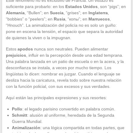
Este fenómeno no es exclusivo de Francia. Un vistazo es
suficiente para probarlo: en los
Estados Unidos
, son “pigs”; en
Alemania
, “Bullen”; en
Suecia
, “grises”; en
Inglaterra
,
“bobbies” o “peelers”; en
Rusia
, “копы”; en
Marruecos
,
“Hnouch”. La animalización del policía no es solo un guiño:
pone en escena la tensión, el espacio que separa la autoridad
de quienes la viven o la impugnan.
Estos
apodos
nunca son neutrales. Pueden alimentar
prejuicios
, influir en la percepción desde una edad temprana.
Una palabra lanzada en un patio de escuela o en la acera, y la
desconfianza se instala, a veces por mucho tiempo. Los
lingüistas lo dicen: nombrar es juzgar. Cuando el lenguaje se
desliza hacia la caricatura, revela todo sobre nuestra relación
con la función policial, con sus excesos y sus verdades.
Aquí están las principales expresiones y sus resortes:
Pollo
: el legado parisino convertido en palabra común.
Schmitt
: alusión al uniforme, heredada de la Segunda
Guerra Mundial.
Animalización
: una lógica compartida en todas partes, que