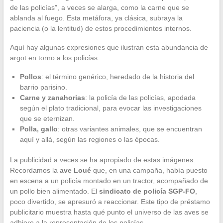
de las policías”, a veces se alarga, como la carne que se
ablanda al fuego. Esta metáfora, ya clásica, subraya la
paciencia (o la lentitud) de estos procedimientos internos.
Aquí hay algunas expresiones que ilustran esta abundancia de
argot en torno a los policías:
Pollos
: el término genérico, heredado de la historia del
barrio parisino.
Carne y zanahorias
: la policía de las policías, apodada
según el plato tradicional, para evocar las investigaciones
que se eternizan.
Polla, gallo
: otras variantes animales, que se encuentran
aquí y allá, según las regiones o las épocas.
La publicidad a veces se ha apropiado de estas imágenes.
Recordamos la
ave Loué
que, en una campaña, había puesto
en escena a un policía montado en un tractor, acompañado de
un pollo bien alimentado. El
sindicato de policía SGP-FO
,
poco divertido, se apresuró a reaccionar. Este tipo de préstamo
publicitario muestra hasta qué punto el universo de las aves se
adhiere a la representación de los policías.