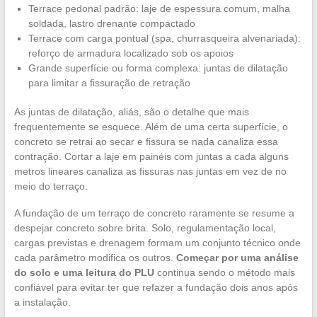
Terrace pedonal padrão: laje de espessura comum, malha
soldada, lastro drenante compactado
Terrace com carga pontual (spa, churrasqueira alvenariada):
reforço de armadura localizado sob os apoios
Grande superfície ou forma complexa: juntas de dilatação
para limitar a fissuração de retração
As juntas de dilatação, aliás, são o detalhe que mais
frequentemente se esquece. Além de uma certa superfície, o
concreto se retrai ao secar e fissura se nada canaliza essa
contração. Cortar a laje em painéis com juntas a cada alguns
metros lineares canaliza as fissuras nas juntas em vez de no
meio do terraço.
A fundação de um terraço de concreto raramente se resume a
despejar concreto sobre brita. Solo, regulamentação local,
cargas previstas e drenagem formam um conjunto técnico onde
cada parâmetro modifica os outros.
Começar por uma análise
do solo e uma leitura do PLU
continua sendo o método mais
confiável para evitar ter que refazer a fundação dois anos após
a instalação.