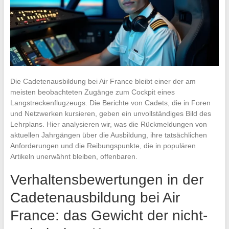
Die Cadetenausbildung bei Air France bleibt einer der am
meisten beobachteten Zugänge zum Cockpit eines
Langstreckenflugzeugs. Die Berichte von Cadets, die in Foren
und Netzwerken kursieren, geben ein unvollständiges Bild des
Lehrplans. Hier analysieren wir, was die Rückmeldungen von
aktuellen Jahrgängen über die Ausbildung, ihre tatsächlichen
Anforderungen und die Reibungspunkte, die in populären
Artikeln unerwähnt bleiben, offenbaren.
Verhaltensbewertungen in der
Cadetenausbildung bei Air
France: das Gewicht der nicht-