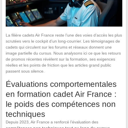
La filière cadets Air France reste l’une des voies d’accès les plus
scrutées vers le cockpit d’un long-courrier. Les témoignages de
cadets qui circulent sur les forums et réseaux donnent une
image partielle du cursus. Nous analysons ici ce que les retours
de promos récentes révèlent sur la formation, ses exigences
réelles et les points de friction que les articles grand public
passent sous silence.
Évaluations comportementales
en formation cadet Air France :
le poids des compétences non
techniques
Depuis 2023, Air France a renforcé l’évaluation des
compétences non techniques tout au long du cursus
.