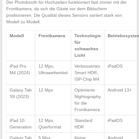
Der Photobooth für Hochzeiten funktioniert fast immer mit der
Frontkamera, da sich die Gäste vor dem Bildschirm
positionieren. Die Qualität dieses Sensors variiert stark von
Modell zu Modell.
Modell
Frontkamera
Technologie
Betriebssyste
für
schwaches
Licht
iPad Pro
12 Mpx,
Verbessertes
iPadOS
M4 (2024)
Ultraweitwinkel
Smart HDR,
ISP-Chip M4
Galaxy Tab
12 Mpx
Optimierte
Android 13+
S9 (2023)
Nightography
für die
Frontkamera
iPad 10.
12 Mpx,
Standard
iPadOS
Generation
Querformat
HDR
Galaxy Tab
5 Mpx
Keine
Android