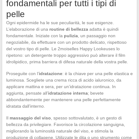
fondamentali per tutti i tipi di
pelle
Ogni epidermide ha le sue peculiarità, le sue esigenze.
L’elaborazione di una
routine di bellezza
adatta è quindi
fondamentale. Iniziate con la
pulizia
, un passaggio non
negoziabile, da effettuare con un prodotto delicato, rispettoso
del vostro tipo di pelle. Le 2moiselles Happy Lookeuses lo
ripetono: un detergente troppo aggressivo può alterare il film
idrolipidico, prima barriera di difesa naturale della vostra pelle.
Proseguite con l’
idratazione
: è la chiave per una pelle elastica e
luminosa. Scegliete una crema ricca di acido ialuronico, da
applicare mattina e sera, per un’idratazione continua. In
aggiunta, pensate all’
idratazione interna
; bevete
abbondantemente per mantenere una pelle perfettamente
idratata dall’interno.
Il
massaggio del viso
, spesso sottovalutato, è un gesto di
bellezza da privilegiare. Favorisce la circolazione sanguigna,
migliorando la luminosità naturale del viso, e stimola la
produzione di collagene. Utilizzate le dita o uno strumento come