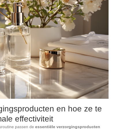
gingsproducten en hoe ze te
le effectiviteit
dsroutine passen de
essentiële verzorgingsproducten