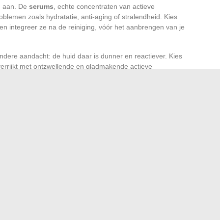
id aan. De
serums
, echte concentraten van actieve
roblemen zoals hydratatie, anti-aging of stralendheid. Kies
en integreer ze na de reiniging, vóór het aanbrengen van je
ondere aandacht: de huid daar is dunner en reactiever. Kies
verrijkt met ontzwellende en gladmakende actieve
n te bestrijden.
ouw de
nachtcrèmes
als waardevolle bondgenoten. Ze
oces van cellulaire reparatie ‘s nachts. Zoek naar
 en die extra voeding aan je huid bieden tijdens de slaap.
 zijn
biologische producten
een respectvolle alternatieve
nstelling, vrij van controversiële stoffen, en hun lagere
 keuzes om je schoonheidsroutine te verrijken. Neem de
roleren om de authenticiteit en effectiviteit van de
 in verschillende landen