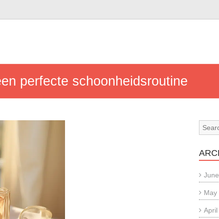
n
en perfecte schoonheidsroutine
ARC
June
May
Apri