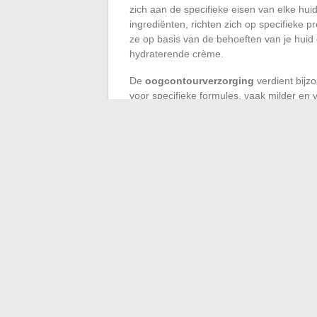
zich aan de specifieke eisen van elke hu
ingrediënten, richten zich op specifieke p
ze op basis van de behoeften van je huid 
hydraterende crème.
De
oogcontourverzorging
verdient bijz
voor specifieke formules, vaak milder en 
ingrediënten, om effectief wallen en kringe
Als we het over de nacht hebben, besch
werken synergetisch met het natuurlijke pr
producten die de regeneratie ondersteunen
Voor liefhebbers van natuurlijke producten
keuze voor de huid en het milieu. Hun same
ecologische impact maken ze verstandige
tijd om de labels en certificeringen te cont
geselecteerde producten te waarborgen.
←
De bijzonderheden van kentekenplaten