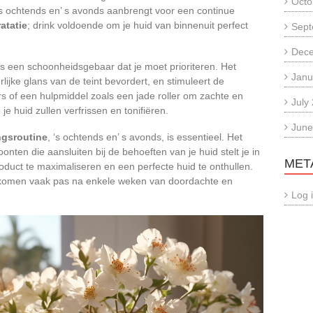
Octo
e ‘s ochtends en’ s avonds aanbrengt voor een continue
atatie
; drink voldoende om je huid van binnenuit perfect
Sept
Dec
is een schoonheidsgebaar dat je moet prioriteren. Het
Janu
rlijke glans van de teint bevordert, en stimuleert de
rs of een hulpmiddel zoals een jade roller om zachte en
July
je huid zullen verfrissen en tonifiëren.
June
ngsroutine
, ‘s ochtends en’ s avonds, is essentieel. Het
ten die aansluiten bij de behoeften van je huid stelt je in
MET
oduct te maximaliseren en een perfecte huid te onthullen.
en komen vaak pas na enkele weken van doordachte en
Log 