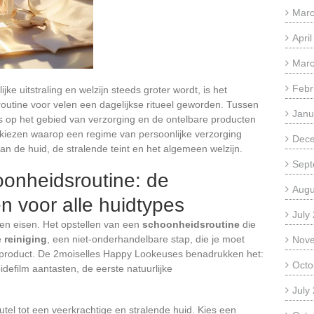
Marc
Apri
Marc
Febr
ke uitstraling en welzijn steeds groter wordt, is het
routine voor velen een dagelijkse ritueel geworden. Tussen
Janu
ds op het gebied van verzorging en de ontelbare producten
e kiezen waarop een regime van persoonlijke verzorging
Dec
an de huid, de stralende teint en het algemeen welzijn.
Sept
oonheidsroutine: de
Augu
 voor alle huidtypes
July
 en eisen. Het opstellen van een
schoonheidsroutine
die
e
reiniging
, een niet-onderhandelbare stap, die je moet
Nov
e product. De 2moiselles Happy Lookeuses benadrukken het:
Octo
idefilm aantasten, de eerste natuurlijke
July
leutel tot een veerkrachtige en stralende huid. Kies een