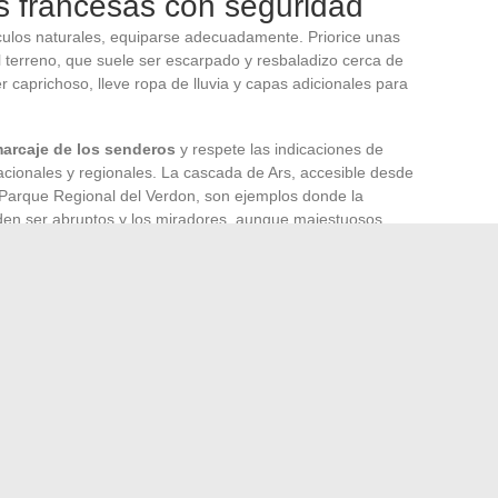
s francesas con seguridad
áculos naturales, equiparse adecuadamente. Priorice unas
terreno, que suele ser escarpado y resbaladizo cerca de
 caprichoso, lleve ropa de lluvia y capas adicionales para
arcaje de los senderos
y respete las indicaciones de
acionales y regionales. La cascada de Ars, accesible desde
el Parque Regional del Verdon, son ejemplos donde la
den ser abruptos y los miradores, aunque majestuosos,
gas sesiones de contemplación, no olvide su
equipo
s cascadas del Hérisson, en particular, ofrecen un festival
ue el Ray-Pic, proveniente de un volcán extinto, encanta
tes proyecciones de agua.
sobre la
mejor época
para visitar cada cascada. Algunas,
a, dependen en gran medida de las precipitaciones y
imavera o después de fuertes lluvias. La naturaleza es un
lo con respeto y asombro.