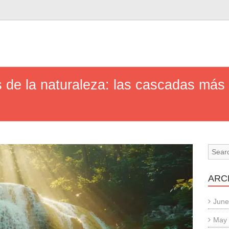
n
s de la naturaleza: las cascadas más
ARC
June
May