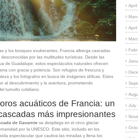
Apri
Marc
Apri
Marc
Febr
s y los bosques exuberantes, Francia alberga cascadas
esconocidas por las multitudes turísticas. Desde las
Janu
ua de Guadalupe, estos espectáculos naturales ofrecen
ma con gracia y potencia. Son refugios de frescura y
Dec
aleza y los fotógrafos en busca de imágenes idílicas. Estos
itan al descubrimiento y la aventura, prometiendo
Sept
el tumulto cotidiano.
Augu
oros acuáticos de Francia: un
July
s cascadas más impresionantes
Nov
scada de Gavarnie
se despliega en el circo glaciar
Octo
anidad por la UNESCO. Este sitio, incluido en los
aída espectacular que cautiva las miradas y llena los