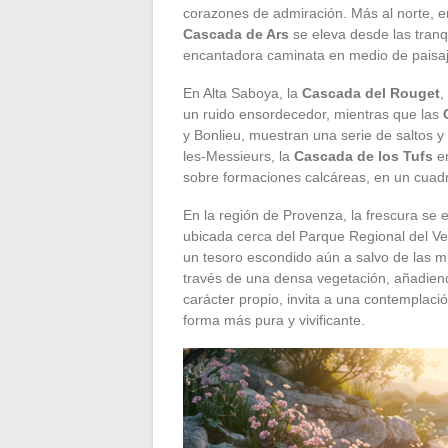
corazones de admiración. Más al norte, en
Cascada de Ars
se eleva desde las tranq
encantadora caminata en medio de paisaj
En Alta Saboya, la
Cascada del Rouget
,
un ruido ensordecedor, mientras que las
y Bonlieu, muestran una serie de saltos 
les-Messieurs, la
Cascada de los Tufs
en
sobre formaciones calcáreas, en un cuadro
En la región de Provenza, la frescura se 
ubicada cerca del Parque Regional del V
un tesoro escondido aún a salvo de las mu
través de una densa vegetación, añadien
carácter propio, invita a una contemplaci
forma más pura y vivificante.