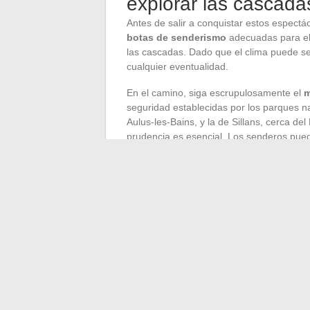
explorar las cascada
Antes de salir a conquistar estos espect
botas de senderismo
adecuadas para el 
las cascadas. Dado que el clima puede ser
cualquier eventualidad.
En el camino, siga escrupulosamente el
m
seguridad establecidas por los parques n
Aulus-les-Bains, y la de Sillans, cerca d
prudencia es esencial. Los senderos pue
requieren atención en todo momento.
Para los fotógrafos y los amantes de lar
fotográfico
y una batería de repuesto. La
de oportunidades fotográficas, mientras q
por su origen singular y sus impresionan
Para una experiencia óptima, infórmese 
como la cascada de la Beaume en Auverni
pueden resultar más espectaculares en pr
libro abierto; tómese el tiempo para leer