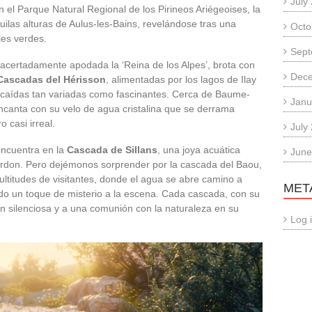
July
 el Parque Natural Regional de los Pirineos Ariégeoises, la
uilas alturas de Aulus-les-Bains, revelándose tras una
Octo
es verdes.
Sept
 acertadamente apodada la ‘Reina de los Alpes’, brota con
Dec
Cascadas del Hérisson
, alimentadas por los lagos de Ilay
y caídas tan variadas como fascinantes. Cerca de Baume-
Janu
canta con su velo de agua cristalina que se derrama
 casi irreal.
July
encuentra en la
Cascada de Sillans
, una joya acuática
June
erdon. Pero dejémonos sorprender por la cascada del Baou,
ltitudes de visitantes, donde el agua se abre camino a
MET
do un toque de misterio a la escena. Cada cascada, con su
ón silenciosa y a una comunión con la naturaleza en su
Log 