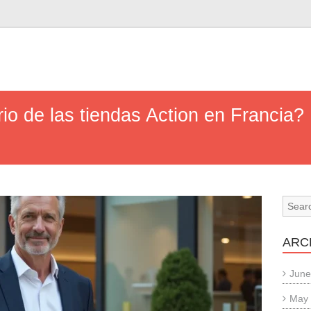
n
rio de las tiendas Action en Francia?
ARC
June
May