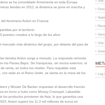
July
cadena se ha consolidado firmemente en toda Europa
imeras tiendas en 2012, la dinámica se pone en marcha y
Octo
Sept
del fenómeno Action en Francia:
Dec
rtidas por el territorio
Janu
 puestos creados a lo largo de los años
July
 el mercado más dinámico del grupo, por delante del país de
June
e las tiendas Action surge a menudo. La respuesta remonta
MET
en los Países Bajos. Sin franquicias, sin socios externos: el
de venta, en todos los niveles. Para respaldar esta
al, con sede en el Reino Unido, se sienta en la mesa de los
Log 
ekers y Wouter De Backer orquestan el desarrollo francés.
niza en torno a hubs como Moissy-Cramayel, Labastide-
 de los productos provienen de Asia, lo que garantiza una
2023, Action superó los 11.3 mil millones de euros en