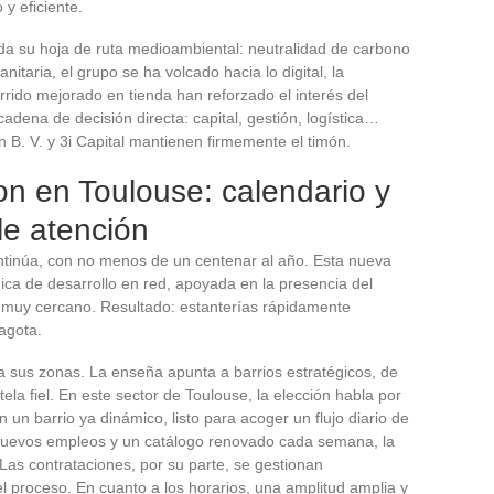
 y eficiente.
ida su hoja de ruta medioambiental: neutralidad de carbono
nitaria, el grupo se ha volcado hacia lo digital, la
ecorrido mejorado en tienda han reforzado el interés del
cadena de decisión directa: capital, gestión, logística…
 B. V. y 3i Capital mantienen firmemente el timón.
on en Toulouse: calendario y
le atención
ontinúa, con no menos de un centenar al año. Esta nueva
gica de desarrollo en red, apoyada en la presencia del
re muy cercano. Resultado: estanterías rápidamente
agota.
a sus zonas. La enseña apunta a barrios estratégicos, de
tela fiel. En este sector de Toulouse, la elección habla por
n un barrio ya dinámico, listo para acoger un flujo diario de
e nuevos empleos y un catálogo renovado cada semana, la
 Las contrataciones, por su parte, se gestionan
l proceso. En cuanto a los horarios, una amplitud amplia y