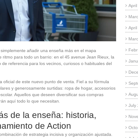
Apri
Marc
Apri
Marc
Febr
es simplemente añadir una enseña más en el mapa
 ritmo para todo un barrio: en el 45 avenue Jean Rieux, la
Janu
de referencia para los vecinos, curiosos o habituales del
Dec
a oficial de este nuevo punto de venta. Fiel a su fórmula
Sept
lares y generosamente surtidas: ropa de hogar, accesorios
Augu
 escolar. Aquellos que deseen diversificar sus compras
án aquí todo lo que necesitan.
July
s de la enseña: historia,
Nov
onamiento de Action
Octo
ombinación de estrategia incisiva y organización ajustada.