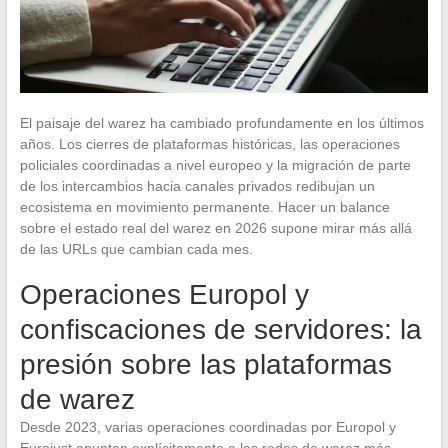
El paisaje del warez ha cambiado profundamente en los últimos
años. Los cierres de plataformas históricas, las operaciones
policiales coordinadas a nivel europeo y la migración de parte
de los intercambios hacia canales privados redibujan un
ecosistema en movimiento permanente. Hacer un balance
sobre el estado real del warez en 2026 supone mirar más allá
de las URLs que cambian cada mes.
Operaciones Europol y
confiscaciones de servidores: la
presión sobre las plataformas
de warez
Desde 2023, varias operaciones coordinadas por Europol y
Eurojust apuntan explícitamente a las redes de warez más