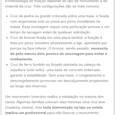
A metodologia de fixação depende do tipo de monumento e do
material da cruz. Três configurações são as mais comuns:
Cruz de pedra ou granito colocada sobre uma base: é fixada
com argamassa-cola ou presa por pinos inoxidáveis na
estela. Essa montagem requer uma perfuração precisa e um
tempo de secagem antes de qualquer solicitação.
Cruz de bronze fixada em uma placa tombal: a fixação é
feita por pinos roscados atravessando a laje, apertados por
porcas na face inferior. O bronze, sendo pesado,
necessita
de pelo menos dois pontos de ancoragem para evitar o
tombamento
.
Cruz de ferro fundido ou forjado plantada na cabeça da
sepultura (solo solto): uma base de concreto enterrada
garante a estabilidade. Sem essa base, o congelamento e
descongelamento provocam um descalçamento progressivo
ao longo dos invernos.
Um marceneiro funerário realiza a instalação na maioria dos
casos. Algumas famílias colocam elas mesmas uma cruz leve
(madeira, resina), mas
toda intervenção na laje ou estela
implica um profissional
para não fissurar o monumento.