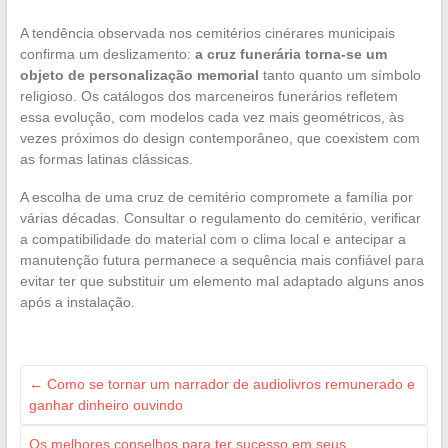
A tendência observada nos cemitérios cinérares municipais
confirma um deslizamento:
a cruz funerária torna-se um
objeto de personalização memorial
tanto quanto um símbolo
religioso. Os catálogos dos marceneiros funerários refletem
essa evolução, com modelos cada vez mais geométricos, às
vezes próximos do design contemporâneo, que coexistem com
as formas latinas clássicas.
A escolha de uma cruz de cemitério compromete a família por
várias décadas. Consultar o regulamento do cemitério, verificar
a compatibilidade do material com o clima local e antecipar a
manutenção futura permanece a sequência mais confiável para
evitar ter que substituir um elemento mal adaptado alguns anos
após a instalação.
←
Como se tornar um narrador de audiolivros remunerado e
ganhar dinheiro ouvindo
Os melhores conselhos para ter sucesso em seus