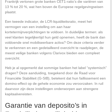
Frankrijk vertonen grote banken CET1-ratio’s die variëren van
13 % tot 20 %, wat hen boven de Europese regelgevingseisen
plaatst.
Een tweede indicator, de LCR-liquiditeitsratio, meet het
vermogen van een instelling om aan haar
kortetermijnverplichtingen te voldoen. In duidelijke termen: als
veel klanten tegelijkertijd hun geld opnemen, heeft de bank dan
voldoende snel mobiliseerbare activa? Om deze criteria verder
te verkennen en een gedetailleerd overzicht te raadplegen, de
meest veilige banken volgens Clarivox bieden een compleet
overzicht.
Heb je al opgemerkt dat sommige banken het label “systemisch”
dragen? Deze aanduiding, toegekend door de Raad voor
Financiële Stabiliteit (G-SIB), betekent dat hun faillissement een
domino-effect op de gehele economie zou veroorzaken. In ruil
daarvoor zijn deze instellingen onderworpen aan strengere
kapitaalvereisten.
Garantie van deposito’s in