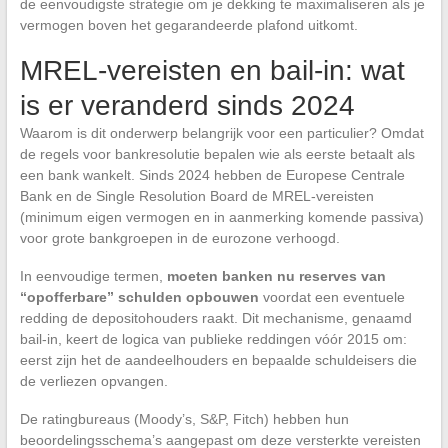
de eenvoudigste strategie om je dekking te maximaliseren als je
vermogen boven het gegarandeerde plafond uitkomt.
MREL-vereisten en bail-in: wat
is er veranderd sinds 2024
Waarom is dit onderwerp belangrijk voor een particulier? Omdat
de regels voor bankresolutie bepalen wie als eerste betaalt als
een bank wankelt. Sinds 2024 hebben de Europese Centrale
Bank en de Single Resolution Board de MREL-vereisten
(minimum eigen vermogen en in aanmerking komende passiva)
voor grote bankgroepen in de eurozone verhoogd.
In eenvoudige termen,
moeten banken nu reserves van
“opofferbare” schulden opbouwen
voordat een eventuele
redding de depositohouders raakt. Dit mechanisme, genaamd
bail-in, keert de logica van publieke reddingen vóór 2015 om:
eerst zijn het de aandeelhouders en bepaalde schuldeisers die
de verliezen opvangen.
De ratingbureaus (Moody’s, S&P, Fitch) hebben hun
beoordelingsschema’s aangepast om deze versterkte vereisten