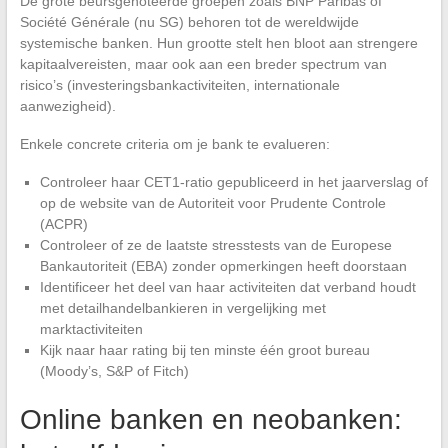
De grote beursgenoteerde groepen zoals BNP Paribas of
Société Générale (nu SG) behoren tot de wereldwijde
systemische banken. Hun grootte stelt hen bloot aan strengere
kapitaalvereisten, maar ook aan een breder spectrum van
risico’s (investeringsbankactiviteiten, internationale
aanwezigheid).
Enkele concrete criteria om je bank te evalueren:
Controleer haar CET1-ratio gepubliceerd in het jaarverslag of
op de website van de Autoriteit voor Prudente Controle
(ACPR)
Controleer of ze de laatste stresstests van de Europese
Bankautoriteit (EBA) zonder opmerkingen heeft doorstaan
Identificeer het deel van haar activiteiten dat verband houdt
met detailhandelbankieren in vergelijking met
marktactiviteiten
Kijk naar haar rating bij ten minste één groot bureau
(Moody’s, S&P of Fitch)
Online banken en neobanken: