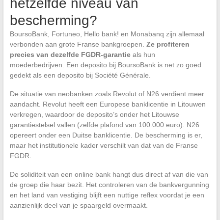
hetzelfde niveau van
bescherming?
BoursoBank, Fortuneo, Hello bank! en Monabanq zijn allemaal
verbonden aan grote Franse bankgroepen.
Ze profiteren
precies van dezelfde FGDR-garantie
als hun
moederbedrijven. Een deposito bij BoursoBank is net zo goed
gedekt als een deposito bij Société Générale.
De situatie van neobanken zoals Revolut of N26 verdient meer
aandacht. Revolut heeft een Europese banklicentie in Litouwen
verkregen, waardoor de deposito’s onder het Litouwse
garantiestelsel vallen (zelfde plafond van 100.000 euro). N26
opereert onder een Duitse banklicentie. De bescherming is er,
maar het institutionele kader verschilt van dat van de Franse
FGDR.
De soliditeit van een online bank hangt dus direct af van die van
de groep die haar bezit. Het controleren van de bankvergunning
en het land van vestiging blijft een nuttige reflex voordat je een
aanzienlijk deel van je spaargeld overmaakt.