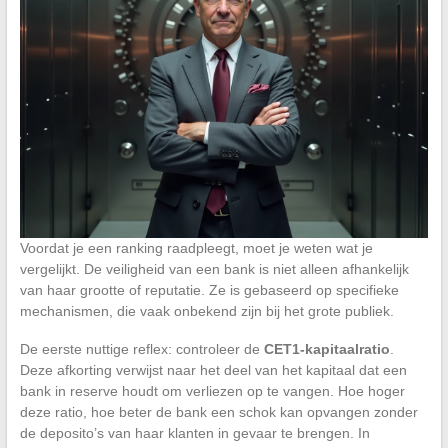
Voordat je een ranking raadpleegt, moet je weten wat je
vergelijkt. De veiligheid van een bank is niet alleen afhankelijk
van haar grootte of reputatie. Ze is gebaseerd op specifieke
mechanismen, die vaak onbekend zijn bij het grote publiek.
De eerste nuttige reflex: controleer de
CET1-kapitaalratio
.
Deze afkorting verwijst naar het deel van het kapitaal dat een
bank in reserve houdt om verliezen op te vangen. Hoe hoger
deze ratio, hoe beter de bank een schok kan opvangen zonder
de deposito’s van haar klanten in gevaar te brengen. In