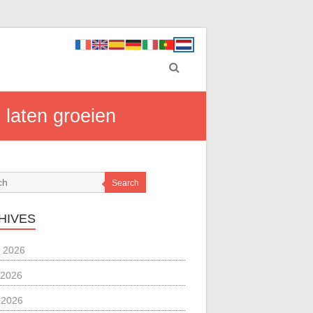
 laten groeien
Search
HIVES
 2026
 2026
l 2026