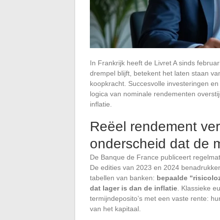
In Frankrijk heeft de Livret A sinds febru
drempel blijft, betekent het laten staan v
koopkracht. Succesvolle investeringen en
logica van nominale rendementen overstij
inflatie.
Reëel rendement ver
onderscheid dat de m
De Banque de France publiceert regelma
De edities van 2023 en 2024 benadrukken 
tabellen van banken:
bepaalde “risicol
dat lager is dan de inflatie
. Klassieke e
termijndeposito’s met een vaste rente: h
van het kapitaal.