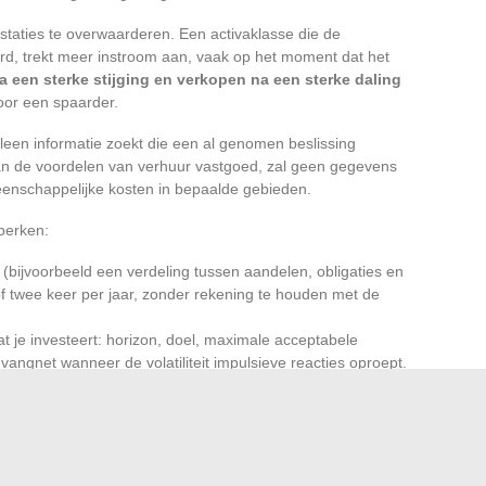
taties te overwaarderen. Een activaklasse die de
rd, trekt meer instroom aan, vaak op het moment dat het
 een sterke stijging en verkopen na een sterke daling
oor een spaarder.
lleen informatie zoekt die een al genomen beslissing
 van de voordelen van verhuur vastgoed, zal geen gegevens
eenschappelijke kosten in bepaalde gebieden.
perken:
t (bijvoorbeeld een verdeling tussen aandelen, obligaties en
 twee keer per jaar, zonder rekening te houden met de
at je investeert: horizon, doel, maximale acceptabele
vangnet wanneer de volatiliteit impulsieve reacties oproept.
ico te elimineren. Het gaat erom het
risiconiveau af te
n verdragen
, financieel en psychologisch, gedurende de