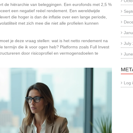
Octo
t de hiërarchie van beleggingen. Een eurofonds met 2,5 %
duceert een negatief reëel rendement. Een wereldwijde
Sept
levert die hoger is dan de inflatie over een lange periode,
Dec
atiliteit met zich mee die niet alle profielen kunnen
Janu
, moet je deze vraag stellen: wat is het netto rendement na
July
de termijn die ik voor ogen heb? Platforms zoals Full Invest
tructureren door risicoprofiel en vermogensdoelen te
June
MET
Log 