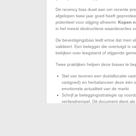
De recency bias duwt aan om recente pres
afgelopen twee jaar goed heeft geprestee
potentieel voor stijging afneemt.
Kopen na
is het meest destructieve waardeverlies v
De bevestigingsbias leidt ertoe dat men a
valideert. Een belegger die overtuigd is
bekijken over leegstand of stijgende gem
Twee praktijken helpen deze biases te be
Stel van tevoren een doelallocatie vas
vastgoed) en herbalanceer deze één of
emotionele actualiteit van de markt.
Schrijf je beleggingsstrategie op voord
verliesdrempel. Dit document dient als 
Risicobeheer bestaat er niet in om het ris
stemmen op wat men daadwerkelijk ka
verwachte looptijd van de investering.