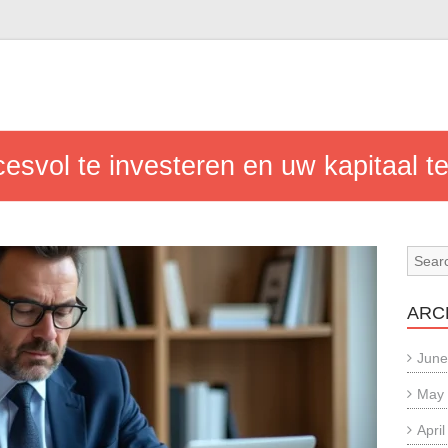
n
esvol te investeren en uw kapitaal te
ARC
June
May
Apri