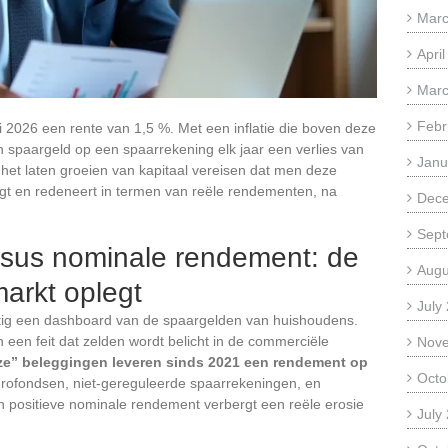
Marc
Apri
Marc
Febr
ari 2026 een rente van 1,5 %. Met een inflatie die boven deze
an spaargeld op een spaarrekening elk jaar een verlies van
Janu
 het laten groeien van kapitaal vereisen dat men deze
gt en redeneert in termen van reële rendementen, na
Dec
Sept
sus nominale rendement: de
Augu
arkt oplegt
July
tig een dashboard van de spaargelden van huishoudens.
een feit dat zelden wordt belicht in de commerciële
Nov
oze” beleggingen leveren sinds 2021 een rendement op
Octo
urofondsen, niet-gereguleerde spaarrekeningen, en
un positieve nominale rendement verbergt een reële erosie
July