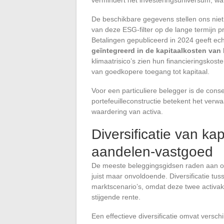
De beschikbare gegevens stellen ons niet 
van deze ESG-filter op de lange termijn p
Betalingen gepubliceerd in 2024 geeft ec
geïntegreerd in de kapitaalkosten van 
klimaatrisico’s zien hun financieringskoste
van goedkopere toegang tot kapitaal.
Voor een particuliere belegger is de cons
portefeuilleconstructie betekent het verw
waardering van activa.
Diversificatie van kap
aandelen-vastgoed
De meeste beleggingsgidsen raden aan om 
juist maar onvoldoende. Diversificatie tu
marktscenario’s, omdat deze twee activakl
stijgende rente.
Een effectieve diversificatie omvat versch