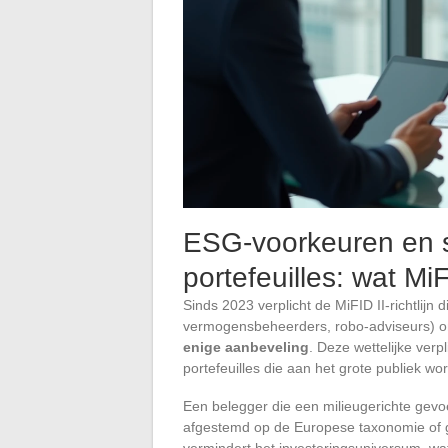
ESG-voorkeuren en s
portefeuilles: wat Mi
Sinds 2023 verplicht de MiFID II-richtlijn 
vermogensbeheerders, robo-adviseurs) 
enige aanbeveling
. Deze wettelijke verp
portefeuilles die aan het grote publiek 
Een belegger die een milieugerichte gevoe
afgestemd op de Europese taxonomie of gecl
vermindert het investeringsuniversum, wat