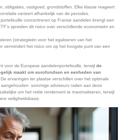
en, obligaties, vastgoed, grondstoffen. Elke klasse reageert
rrelatie varieert afhankelijk van de periodes.
je portefeuille concentreren op Franse aandelen brengt een
TF’s spreiden dit risico over verschillende economieën en
vesteren (strategieën voor het egaliseren van het
er vermindert het risico om op het hoogste punt van een
ent voor de Europese aandelenportefeuille, terwijl
de
ogelijk maakt om eurofondsen en eenheden van
De ervaringen ter plaatse verschillen over het optimale
n aangehouden: sommige adviseurs raden aan deze
odzakelijke om het reële rendement te maximaliseren, terwijl
re veiligheidsbasis.