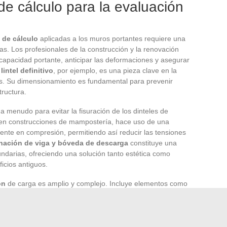
e cálculo para la evaluación
 de cálculo
aplicadas a los muros portantes requiere una
as. Los profesionales de la construcción y la renovación
 capacidad portante, anticipar las deformaciones y asegurar
l
lintel definitivo
, por ejemplo, es una pieza clave en la
ras. Su dimensionamiento es fundamental para prevenir
tructura.
a a menudo para evitar la fisuración de los dinteles de
a en construcciones de mampostería, hace uso de una
nte en compresión, permitiendo así reducir las tensiones
ación de viga y bóveda de descarga
constituye una
undarias, ofreciendo una solución tanto estética como
ficios antiguos.
ón
de carga es amplio y complejo. Incluye elementos como
lazado y los soportes metálicos. Estas técnicas permiten
mas que contribuyen a la redistribución de cargas y
s frente a las tensiones externas. Los profesionales deben
iones adaptadas a cada situación específica.