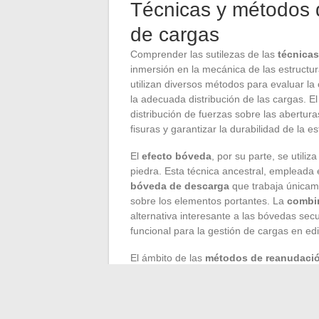
Técnicas y métodos d
de cargas
Comprender las sutilezas de las
técnicas
inmersión en la mecánica de las estructur
utilizan diversos métodos para evaluar la
la adecuada distribución de las cargas. E
distribución de fuerzas sobre las abertu
fisuras y garantizar la durabilidad de la es
El
efecto bóveda
, por su parte, se utiliz
piedra. Esta técnica ancestral, emplead
bóveda de descarga
que trabaja únicame
sobre los elementos portantes. La
combin
alternativa interesante a las bóvedas sec
funcional para la gestión de cargas en edi
El ámbito de las
métodos de reanudaci
el perfil metálico, el apuntalamiento desp
crear
bóvedas y contrabóvedas
, siste
aumentan la resistencia de las estructura
dominar estos métodos para diseñar soluc