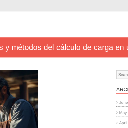
n
os y métodos del cálculo de carga en
ARC
June
May
Apri