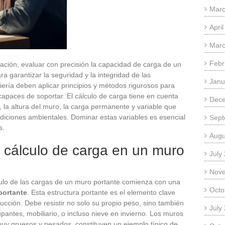
Marc
Apri
Marc
Febr
ación, evaluar con precisión la capacidad de carga de un
 garantizar la seguridad y la integridad de las
Janu
niería deben aplicar principios y métodos rigurosos para
apaces de soportar. El cálculo de carga tiene en cuenta
Dec
, la altura del muro, la carga permanente y variable que
ndiciones ambientales. Dominar estas variables es esencial
Sept
s.
Augu
 cálculo de carga en un muro
July
Nov
culo de las cargas de un muro portante comienza con una
Octo
portante
. Esta estructura portante es el elemento clave
rucción. Debe resistir no solo su propio peso, sino también
July
pantes, mobiliario, o incluso nieve en invierno. Los muros
y gruesos y pesados, constituyen un ejemplo típico de