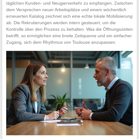
täglichen Kunden- und Neugierverkehr zu empfangen. Zwischen
dem Versprechen neuer Arbeitsplätze und einem wöchentlich
erneuerten Katalog zeichnet sich eine echte lokale Mobilisierung
ab. Die Rekrutierungen werden intern gesteuert, um die
Kontrolle über den Prozess zu behalten. Was die Öffnungszeiten
betrifft, so ermöglichen eine breite Zeitspanne und ein einfacher
Zugang, sich dem Rhythmus von Toulouse anzupassen.