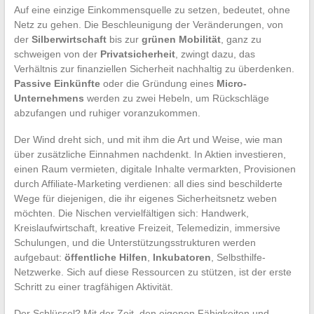
Auf eine einzige Einkommensquelle zu setzen, bedeutet, ohne
Netz zu gehen. Die Beschleunigung der Veränderungen, von
der
Silberwirtschaft
bis zur
grünen Mobilität
, ganz zu
schweigen von der
Privatsicherheit
, zwingt dazu, das
Verhältnis zur finanziellen Sicherheit nachhaltig zu überdenken.
Passive Einkünfte
oder die Gründung eines
Micro-
Unternehmens
werden zu zwei Hebeln, um Rückschläge
abzufangen und ruhiger voranzukommen.
Der Wind dreht sich, und mit ihm die Art und Weise, wie man
über zusätzliche Einnahmen nachdenkt. In Aktien investieren,
einen Raum vermieten, digitale Inhalte vermarkten, Provisionen
durch Affiliate-Marketing verdienen: all dies sind beschilderte
Wege für diejenigen, die ihr eigenes Sicherheitsnetz weben
möchten. Die Nischen vervielfältigen sich: Handwerk,
Kreislaufwirtschaft, kreative Freizeit, Telemedizin, immersive
Schulungen, und die Unterstützungsstrukturen werden
aufgebaut:
öffentliche Hilfen
,
Inkubatoren
, Selbsthilfe-
Netzwerke. Sich auf diese Ressourcen zu stützen, ist der erste
Schritt zu einer tragfähigen Aktivität.
Der Schlüssel? Mit der Zeit, den eigenen Fähigkeiten und