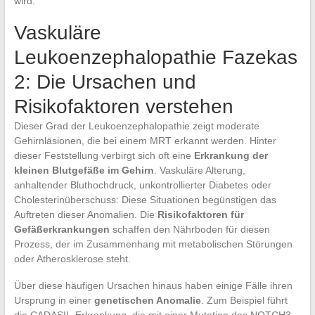
wird.
Vaskuläre
Leukoenzephalopathie Fazekas
2: Die Ursachen und
Risikofaktoren verstehen
Dieser Grad der Leukoenzephalopathie zeigt moderate
Gehirnläsionen, die bei einem MRT erkannt werden. Hinter
dieser Feststellung verbirgt sich oft eine
Erkrankung der
kleinen Blutgefäße im Gehirn
. Vaskuläre Alterung,
anhaltender Bluthochdruck, unkontrollierter Diabetes oder
Cholesterinüberschuss: Diese Situationen begünstigen das
Auftreten dieser Anomalien. Die
Risikofaktoren für
Gefäßerkrankungen
schaffen den Nährboden für diesen
Prozess, der im Zusammenhang mit metabolischen Störungen
oder Atherosklerose steht.
Über diese häufigen Ursachen hinaus haben einige Fälle ihren
Ursprung in einer
genetischen Anomalie
. Zum Beispiel führt
die CADASIL-Erkrankung, die mit einer Mutation des NOTCH3-