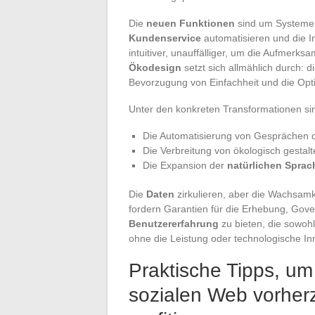
Die
neuen Funktionen
sind um Systeme s
Kundenservice
automatisieren und die I
intuitiver, unauffälliger, um die Aufmerk
Ökodesign
setzt sich allmählich durch: 
Bevorzugung von Einfachheit und die Opti
Unter den konkreten Transformationen si
Die Automatisierung von Gesprächen 
Die Verbreitung von ökologisch gesta
Die Expansion der
natürlichen Sprac
Die
Daten
zirkulieren, aber die Wachsamk
fordern Garantien für die Erhebung, Gover
Benutzererfahrung
zu bieten, die sowohl
ohne die Leistung oder technologische In
Praktische Tipps, um
sozialen Web vorhe