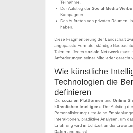
Teilnahme.
Der Aufstieg der
Social-Media-Werb
Kampagnen.
Das Auftreten von privaten Räumen, in
haben.
Diese Fragmentierung der Landschaft zwin
angepasste Formate, ständige Beobachtu
Talenten. Jedes
soziale Netzwerk
muss n
Anforderungen seiner Mitglieder gerecht 
Wie künstliche Intel
Technologien die Be
definieren
Die
sozialen Plattformen
und
Online-S
künstlichen Intelligenz
. Der Aufstieg de
Personalisierung: ultra-feine Empfehlung
Interaktionen, prädiktive Analysen, um d
Erfahrung wird in Echtzeit an die Erwar
Daten
angepasst.