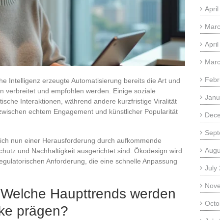
Apri
Marc
Apri
Marc
Febr
he Intelligenz erzeugte Automatisierung bereits die Art und
men verbreitet und empfohlen werden. Einige soziale
Janu
tische Interaktionen, während andere kurzfristige Viralität
t zwischen echtem Engagement und künstlicher Popularität
Dec
Sept
sich nun einer Herausforderung durch aufkommende
Augu
utz und Nachhaltigkeit ausgerichtet sind. Ökodesign wird
egulatorischen Anforderung, die eine schnelle Anpassung
July
Nov
 Welche Haupttrends werden
Octo
rke prägen?