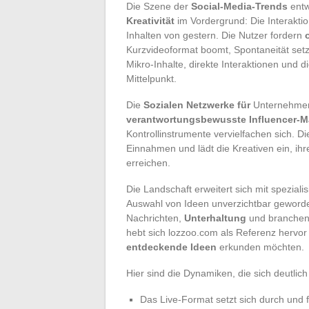
Die Szene der
Social-Media-Trends
entw
Kreativität
im Vordergrund: Die Interakti
Inhalten von gestern. Die Nutzer fordern
Kurzvideoformat boomt, Spontaneität setz
Mikro-Inhalte, direkte Interaktionen und
Mittelpunkt.
Die
Sozialen Netzwerke für
Unternehmen 
verantwortungsbewusste Influencer-M
Kontrollinstrumente vervielfachen sich. D
Einnahmen und lädt die Kreativen ein, ihr
erreichen.
Die Landschaft erweitert sich mit speziali
Auswahl von Ideen unverzichtbar geworde
Nachrichten,
Unterhaltung
und branchen
hebt sich lozzoo.com als Referenz hervor 
entdeckende Ideen
erkunden möchten.
Hier sind die Dynamiken, die sich deutlic
Das Live-Format setzt sich durch und fö