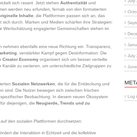
July
ickelt sich rasant. Jetzt stehen
Authentizität
und
onen werden neu erfunden, fernab von den formatierten
Octo
originelle Inhalte
; die Plattformen passen sich an, das
t sich durch. Marken und Medien schärfen ihre Strategien:
Sept
 die Wertschätzung engagierter Gemeinschaften stehen im
Dec
Janu
nehmen ebenfalls eine neue Richtung ein. Transparenz,
arketing
, verstärkter Kampf gegen Desinformation: Die
July
ie
Creator Economy
organisiert sich um besser verteilte
e Kanäle zu variieren, um unterschiedliche Zielgruppen zu
June
MET
sierten
Sozialen Netzwerken
, die für die Entdeckung und
n sind. Die Nutzer bewegen sich zwischen frischen
Log 
spezifischer Beobachtung. In diesem neuen Ökosystem
für diejenigen, die
Neugierde, Trends und zu
h auf den sozialen Plattformen durchsetzen:
rdert die Interaktion in Echtzeit und die kollektive