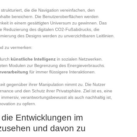
trukturiert, die die Navigation vereinfachen, den
nhalte bereichern. Die Benutzeroberflächen werden
samkeit in einem gesättigten Universum zu gewinnen. Das
die Reduzierung des digitalen CO2-Fußabdrucks, die
mierung des Designs werden zu unverzichtbaren Leitlinien.
nd zu vermerken:
durch
künstliche Intelligenz
in sozialen Netzwerken.
lteten Modulen zur Begrenzung des Energieverbrauchs.
hverarbeitung
für immer flüssigere Interaktionen.
eit gegenüber ihrer Manipulation nimmt zu. Die Nutzer
nance und den Schutz ihrer Privatsphäre. Ziel ist es, eine
 immersiv, verantwortungsbewusst als auch nachhaltig ist,
novation zu opfern.
 die Entwicklungen im
rzusehen und davon zu