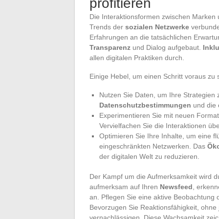
profitieren
Die Interaktionsformen zwischen Marken u
Trends der
sozialen Netzwerke
verbunden
Erfahrungen an die tatsächlichen Erwar
Transparenz
und Dialog aufgebaut.
Inklu
allen digitalen Praktiken durch.
Einige Hebel, um einen Schritt voraus zu 
Nutzen Sie Daten, um Ihre Strategien 
Datenschutzbestimmungen
und die
Experimentieren Sie mit neuen Formate
Vervielfachen Sie die Interaktionen ü
Optimieren Sie Ihre Inhalte, um eine fl
eingeschränkten Netzwerken. Das
Ök
der digitalen Welt zu reduzieren.
Der Kampf um die Aufmerksamkeit wird dur
aufmerksam auf Ihren
Newsfeed
, erken
an. Pflegen Sie eine aktive Beobachtung
Bevorzugen Sie Reaktionsfähigkeit, ohne
vernachlässigen. Diese Wachsamkeit zei