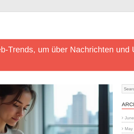
n
b-Trends, um über Nachrichten und 
ARC
June
May