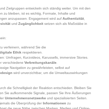
nd Zielgruppen entwickeln sich ständig weiter. Um mit den
 zu bleiben, ist es wichtig, Formate, Inhalte und
tungen anzupassen. Engagement wird auf
Authentizität
,
sivität
und
Zugänglichkeit
setzen sich als Maßstäbe in
sein:
zu verfeinern, während Sie die
digitale Ethik
respektieren.
n: Umfragen, Kurzvideos, Karussells, immersive Stories.
ber verschiedene
Verbreitungskanäle
.
üssige Navigation zu gewährleisten, selbst auf
odesign
wird unverzichtbar, um die Umweltauswirkungen
ch die Schnelligkeit der Reaktion entschieden. Bleiben Sie
nen Sie aufkommende Signale, passen Sie Ihre Äußerungen
 der
Unternehmensnetzwerke
und spezialisierten Seiten.
 jemals die Überprüfung der
Informationen
zu
chnet die neue Nähe zwischen Marken, Medien und Online-