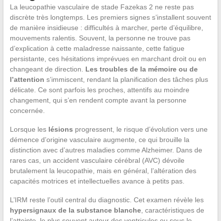
La leucopathie vasculaire de stade Fazekas 2 ne reste pas
discrète très longtemps. Les premiers signes s’installent souvent
de manière insidieuse : difficultés à marcher, perte d’équilibre,
mouvements ralentis. Souvent, la personne ne trouve pas
d’explication à cette maladresse naissante, cette fatigue
persistante, ces hésitations imprévues en marchant droit ou en
changeant de direction.
Les troubles de la mémoire ou de
l’attention
s’immiscent, rendant la planification des tâches plus
délicate. Ce sont parfois les proches, attentifs au moindre
changement, qui s’en rendent compte avant la personne
concernée.
Lorsque les
lésions
progressent, le risque d’évolution vers une
démence d’origine vasculaire augmente, ce qui brouille la
distinction avec d’autres maladies comme Alzheimer. Dans de
rares cas, un accident vasculaire cérébral (AVC) dévoile
brutalement la leucopathie, mais en général, l’altération des
capacités motrices et intellectuelles avance à petits pas.
L’IRM reste l’outil central du diagnostic. Cet examen révèle les
hypersignaux de la substance blanche
, caractéristiques de
l’atteinte, le plus souvent autour des ventricules ou sous le