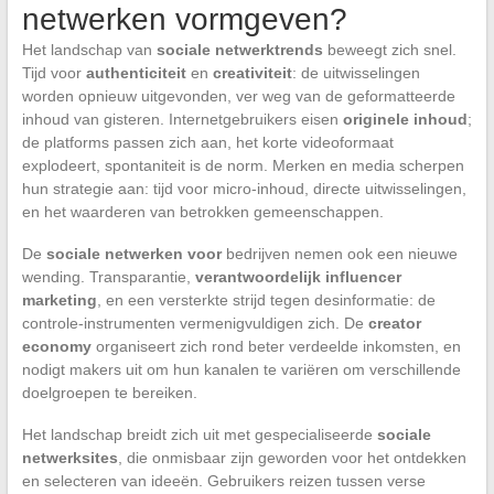
netwerken vormgeven?
Het landschap van
sociale netwerktrends
beweegt zich snel.
Tijd voor
authenticiteit
en
creativiteit
: de uitwisselingen
worden opnieuw uitgevonden, ver weg van de geformatteerde
inhoud van gisteren. Internetgebruikers eisen
originele inhoud
;
de platforms passen zich aan, het korte videoformaat
explodeert, spontaniteit is de norm. Merken en media scherpen
hun strategie aan: tijd voor micro-inhoud, directe uitwisselingen,
en het waarderen van betrokken gemeenschappen.
De
sociale netwerken voor
bedrijven nemen ook een nieuwe
wending. Transparantie,
verantwoordelijk influencer
marketing
, en een versterkte strijd tegen desinformatie: de
controle-instrumenten vermenigvuldigen zich. De
creator
economy
organiseert zich rond beter verdeelde inkomsten, en
nodigt makers uit om hun kanalen te variëren om verschillende
doelgroepen te bereiken.
Het landschap breidt zich uit met gespecialiseerde
sociale
netwerksites
, die onmisbaar zijn geworden voor het ontdekken
en selecteren van ideeën. Gebruikers reizen tussen verse