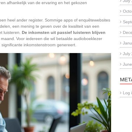
July
ren afhankelijk van de ervaring en het gekozen
Octo
 een heel ander register. Sommige apps of enquêtewebsites
Sept
elen, een mening te geven over de kwaliteit van een
et luisteren.
De inkomsten uit passief luisteren blijven
Dec
r maand. Voor iedereen die wil betaalde audioboeklezer
Janu
n significante inkomstenstroom genereert.
July
June
MET
Log 