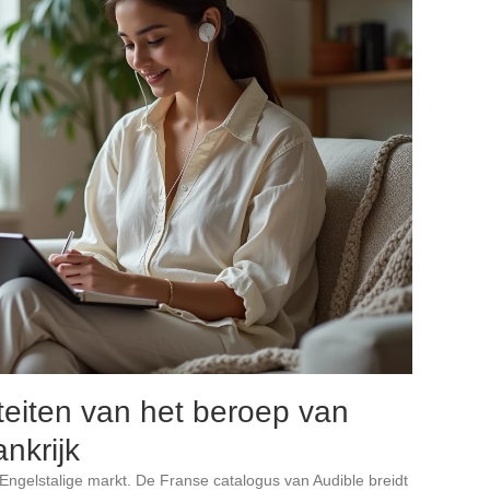
teiten van het beroep van
nkrijk
e Engelstalige markt. De Franse catalogus van Audible breidt