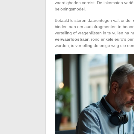
vaardigheden vereist. De inkomsten varië
beloningsmodel.
Betaald luisteren daarentegen valt onder
bieden aan om audiofragmenten te beoord
vertelling of vragenlijsten in te vullen na h
verwaarloosbaar
, rond enkele euro’s pe
worden, is vertelling de enige weg die ee