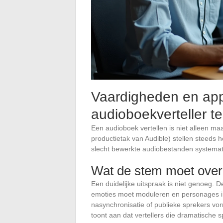
Vaardigheden en ap
audioboekverteller t
Een audioboek vertellen is niet alleen ma
productietak van Audible) stellen steeds 
slecht bewerkte audiobestanden systema
Wat de stem moet ove
Een duidelijke uitspraak is niet genoeg. 
emoties moet moduleren en personages in
nasynchronisatie of publieke sprekers vo
toont aan dat vertellers die dramatische