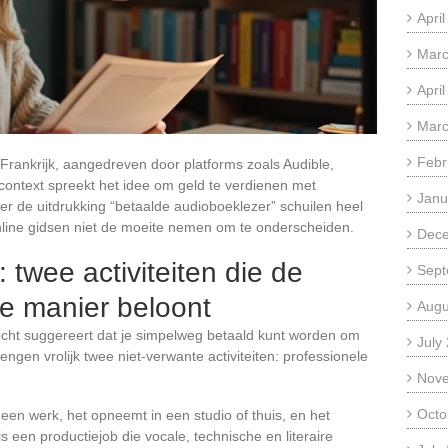
Apri
Marc
Apri
Marc
Febr
Frankrijk, aangedreven door platforms zoals Audible,
e context spreekt het idee om geld te verdienen met
Janu
 de uitdrukking “betaalde audioboeklezer” schuilen heel
online gidsen niet de moeite nemen om te onderscheiden.
Dec
: twee activiteiten die de
Sept
de manier beloont
Augu
tocht suggereert dat je simpelweg betaald kunt worden om
July
ngen vrolijk twee niet-verwante activiteiten: professionele
Nov
Octo
n een werk, het opneemt in een studio of thuis, en het
is een productiejob die vocale, technische en literaire