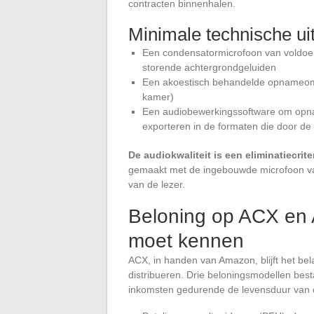
contracten binnenhalen.
Minimale technische uit
Een condensatormicrofoon van voldoen
storende achtergrondgeluiden
Een akoestisch behandelde opnameomgev
kamer)
Een audiobewerkingssoftware om opnam
exporteren in de formaten die door d
De audiokwaliteit is een eliminatiecrit
gemaakt met de ingebouwde microfoon van
van de lezer.
Beloning op ACX en A
moet kennen
ACX, in handen van Amazon, blijft het be
distribueren. Drie beloningsmodellen best
inkomsten gedurende de levensduur van de