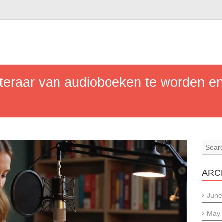
n
teraar van audioboeken te worden en
ARC
June
May