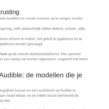
rusting
de kwaliteit om vocale nuances op te vangen zonder
ing, zelfs ambachtelijk (dikke dekens, schuim, stille
es schoon te maken, het geluid te egaliseren en te
e platforms worden gevraagd
erium
op de meeste distributieplatforms. Een opname
 een laptop zal worden afgewezen, ongeacht het talent
udible: de modellen die je
langrijkste kanaal om een audioboek op Audible te
aan naast elkaar, en de initiële keuze beïnvloedt de
 titel.