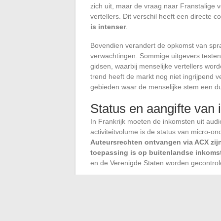
zich uit, maar de vraag naar Franstalige v
vertellers. Dit verschil heeft een directe 
is intenser
.
Bovendien verandert de opkomst van spraa
verwachtingen. Sommige uitgevers testen
gidsen, waarbij menselijke vertellers wor
trend heeft de markt nog niet ingrijpend 
gebieden waar de menselijke stem een du
Status en aangifte van
In Frankrijk moeten de inkomsten uit audi
activiteitvolume is de status van micro-o
Auteursrechten ontvangen via ACX zij
toepassing is op buitenlandse inkoms
en de Verenigde Staten worden gecontrol
De feedback uit het veld verschilt over d
melden moeilijkheden bij het verkrijgen
belastingidentificatienummer) dat nodig 
verlagen.