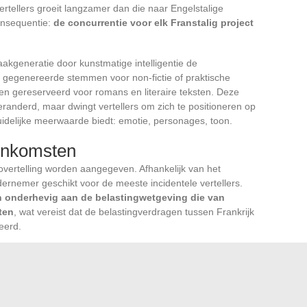
ertellers groeit langzamer dan die naar Engelstalige
consequentie:
de concurrentie voor elk Franstalig project
kgeneratie door kunstmatige intelligentie de
 gegenereerde stemmen voor non-fictie of praktische
den gereserveerd voor romans en literaire teksten. Deze
veranderd, maar dwingt vertellers om zich te positioneren op
idelijke meerwaarde biedt: emotie, personages, toon.
 inkomsten
overtelling worden aangegeven. Afhankelijk van het
ndernemer geschikt voor de meeste incidentele vertellers.
n onderhevig aan de belastingwetgeving die van
ten
, wat vereist dat de belastingverdragen tussen Frankrijk
eerd.
e werkelijke administratieve eenvoud. Sommige vertellers
 van een ITIN-nummer (Amerikaans
is om de bronbelasting die door Amazon wordt toegepast te