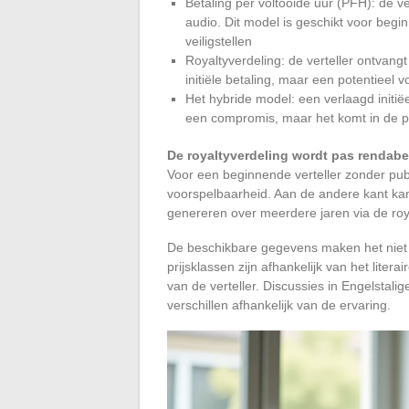
Betaling per voltooide uur (PFH): de 
audio. Dit model is geschikt voor begi
veiligstellen
Royaltyverdeling: de verteller ontvang
initiële betaling, maar een potentieel 
Het hybride model: een verlaagd initiëe
een compromis, maar het komt in de pr
De royaltyverdeling wordt pas rendabe
Voor een beginnende verteller zonder publ
voorspelbaarheid. Aan de andere kant kan
genereren over meerdere jaren via de roya
De beschikbare gegevens maken het niet mo
prijsklassen zijn afhankelijk van het lite
van de verteller. Discussies in Engelstal
verschillen afhankelijk van de ervaring.