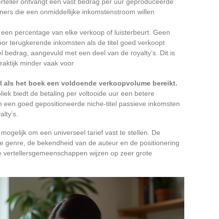
verteller ontvangt een vast bedrag per uur geproduceerde
nners die een onmiddellijke inkomstenstroom willen
t een percentage van elke verkoop of luisterbeurt. Geen
voor terugkerende inkomsten als de titel goed verkoopt
l bedrag, aangevuld met een deel van de royalty’s. Dit is
aktijk minder vaak voor
l als het boek een voldoende verkoopvolume bereikt.
iek biedt de betaling per voltooide uur een betere
 een goed gepositioneerde niche-titel passieve inkomsten
lty’s.
gelijk om een universeel tarief vast te stellen. De
raire genre, de bekendheid van de auteur en de positionering
ige vertellersgemeenschappen wijzen op zeer grote