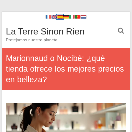
La Terre Sinon Rien
Protejamos nuestro planeta
Marionnaud o Nocibé: ¿qué
tienda ofrece los mejores precios
en belleza?