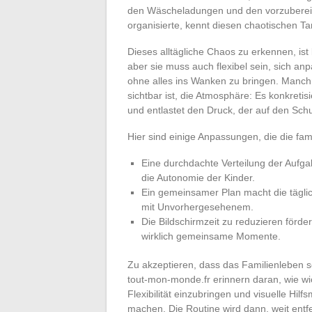
den Wäscheladungen und den vorzubereit
organisierte, kennt diesen chaotischen Tan
Dieses alltägliche Chaos zu erkennen, ist b
aber sie muss auch flexibel sein, sich 
ohne alles ins Wanken zu bringen. Manchma
sichtbar ist, die Atmosphäre: Es konkretisi
und entlastet den Druck, der auf den Schul
Hier sind einige Anpassungen, die die fa
Eine durchdachte Verteilung der Aufgab
die Autonomie der Kinder.
Ein gemeinsamer Plan macht die täglic
mit Unvorhergesehenem.
Die Bildschirmzeit zu reduzieren förder
wirklich gemeinsame Momente.
Zu akzeptieren, dass das Familienleben s
tout-mon-monde.fr erinnern daran, wie wic
Flexibilität einzubringen und visuelle Hilf
machen. Die Routine wird dann, weit ent