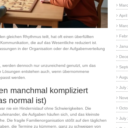
Marc
Apri
Marc
Febr
den gleichen Rhythmus teilt, hat oft einen überfüllten
 Kommunikation, die auf das Wesentliche reduziert ist.
Janu
sungen in der Organisation oder der Aufgabenverteilung
Dec
nd, werden dennoch nur unzureichend genutzt, um das
Sept
ete Lösungen entstehen auch, wenn übernommene
Augu
epasst werden.
July
en manchmal kompliziert
Nov
s normal ist)
Octo
r nie ein Hindernislauf ohne Schwierigkeiten. Die
aufeinander, die Aufgaben häufen sich, und das kleinste
July
he. Die fragile Familienorganisation stößt auf den täglichen
gaben, die Termine zu kümmern, ganz zu schweigen von