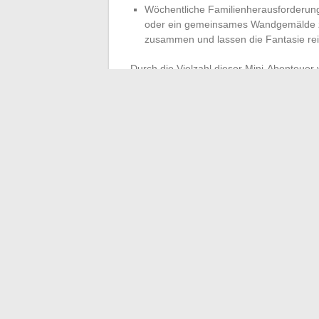
Wöchentliche Familienherausforderun
oder ein gemeinsames Wandgemälde z
zusammen und lassen die Fantasie rei
Durch die Vielzahl dieser Mini-Abenteuer 
jeder hat Freude daran, teilzunehmen, u
Erinnerungen schaffen. Nichts hindert dar
das Familienleben ein Experimentierfeld fü
Das Familienleben wird niemals eine perf
Unebenheiten, Anpassungen und Entdeckun
das unerreicht ist. Und wenn die nächst
spontan gestellten Herausforderung, geb
←
Die neuesten High-Tech-Trends, die Si
1fichier gesperrt: Tipps und einfa