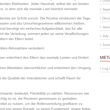
Octo
enden Mahlzeiten. Jeder Haushalt, selbst der am besten
z, in dem sich die mentale Last heimlich einnistet.
Sept
ereits ein Schritt zurück. Die Routine strukturiert die Tage,
Dec
anpassen und das Unvorhergesehene willkommen heißen,
Janu
l beruhigt ein einfaches Aufgabenblatt, das für alle
ert die Verteilung, erinnert jeden an seine Verpflichtungen
July
tern der Eltern lastet.
June
miliäre Atmosphäre verändern:
MET
en erleichtert den Eltern das mentale Lasten und fördert
hen Aktivitäten übersichtlicher und erleichtert den Umgang
Log 
t die Qualität der Interaktionen und schafft Raum für
chwankt, bedeutet, Flexibilität zu wählen. Ressourcen wie
htig es ist, die Routinen gemeinsam zu gestalten,
smittel zu nutzen, um die Rollenverteilung greifbarer zu
fernt von einem Korsett, zu einem Fundament, einem Anker,