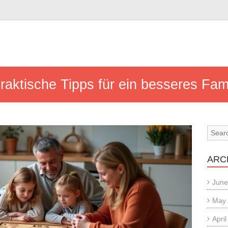
n
praktische Tipps für ein besseres Fami
ARC
June
May
Apri