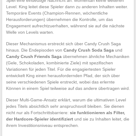
Spiel eine eindeutige Nachricht an: Momentan keine weiteren
Level. King leitet diese Spieler dann zu anderen Inhalten weiter.
Temporäre Events (Champion-Rennen, wöchentliche
Herausforderungen) übernehmen die Kontrolle, um das
Engagement aufrechtzuerhalten, während sie auf die nächste
Welle von Levels warten.
Dieser Mechanismus erstreckt sich über Candy Crush Saga
hinaus. Die Endepisoden von
Candy Crush Soda Saga
und
Candy Crush Friends Saga
übernehmen ähnliche Mechaniken
(Gele, Schokoladen, kombinierte Ziele) mit spezifischen
Variationen für jeden Titel. Für die engagiertesten Spieler
entwickelt King einen herausfordernden Pfad, der sich über
seine verschiedenen Spiele erstreckt, wobei das erlernte
Können in einem Spiel teilweise auf das andere übertragen wird.
Dieser Multi-Game-Ansatz erklärt, warum die ultimativen Level
jedes Titels absichtlich sehr anspruchsvoll bleiben. Sie dienen
nicht nur als Fortschrittsbarriere:
sie funktionieren als Filter,
der Hardcore-Spieler identifiziert
und sie zu Inhalten leitet, die
ihrem Investitionsniveau entsprechen.