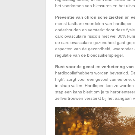
het voorkomen van blessures en het uitvoe
Preventie van chronische ziekten
en
ve
meest tastbare voordelen van hardlopen. H
onderhouden en versterkt door deze fysieke
cardiovasculaire risico’s met wel 30% ku
de cardiovasculaire gezondheid gaat gepa
aspecten van de gezondheid, waaronder e
regulatie van de bloedsuikerspiegel.
Rust voor de geest
en
verbetering van
hardloopliefhebbers worden bevestigd. De
high’, zorgt voor een gevoel van euforie,
in slaap vallen. Hardlopen kan zo worden
stap een kans biedt om je te heroriëntere
zelfvertrouwen versterkt bij het aangaan 