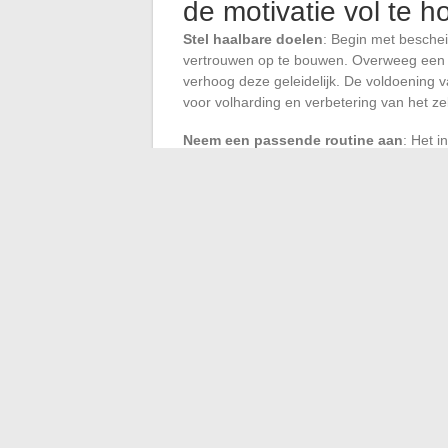
de motivatie vol te 
Stel haalbare doelen
: Begin met beschei
vertrouwen op te bouwen. Overweeg een kor
verhoog deze geleidelijk. De voldoening v
voor volharding en verbetering van het ze
Neem een passende routine aan
: Het i
vergemakkelijkt door een doordachte plann
routes om de interesse vast te houden. Re
gewoonte. De Wereldgezondheidsorganisati
drempel die hardlopen je gemakkelijk kan
Luister naar je lichaam
: Het monitoren v
zijn essentieel om blessures te voorkomen
en trackingapparaten helpen je om je voorui
Hardlopen moet een plezier zijn, geen ver
aan een geleidelijke vooruitgang.
←
De onzekere toekomst van Pblvreplay.c