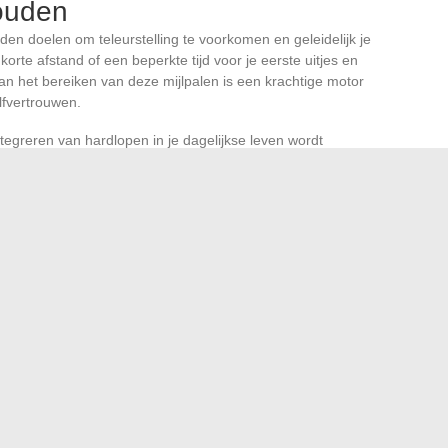
houden
den doelen om teleurstelling te voorkomen en geleidelijk je
te afstand of een beperkte tijd voor je eerste uitjes en
an het bereiken van deze mijlpalen is een krachtige motor
lfvertrouwen.
ntegreren van hardlopen in je dagelijkse leven wordt
ing. Kies vaste tijden, aangename locaties en varieer je
gelmaat is de sleutel: het transformeert de oefening in een
e raadt 30 minuten dagelijkse fysieke activiteit aan, een
 helpen bereiken.
an je hartslag en het letten op de signalen van je lichaam
 en de intensiteit van de inspanning aan te passen. Apps
tgang te volgen terwijl je op je fysieke welzijn let.
plichting. Wees attent op je gevoelens en geef de voorkeur
om: Welke alternatieven zijn er voor fans van Plus Belle