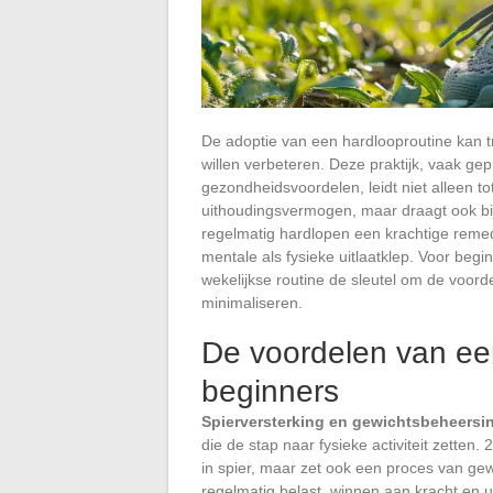
De adoptie van een hardlooproutine kan tr
willen verbeteren. Deze praktijk, vaak ge
gezondheidsvoordelen, leidt niet alleen t
uithoudingsvermogen, maar draagt ook bij
regelmatig hardlopen een krachtige remedi
mentale als fysieke uitlaatklep. Voor begin
wekelijkse routine de sleutel om de voordel
minimaliseren.
De voordelen van ee
beginners
Spierversterking en gewichtsbeheersi
die de stap naar fysieke activiteit zetten
in spier, maar zet ook een proces van ge
regelmatig belast, winnen aan kracht en 