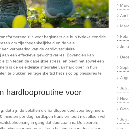
Marc
Apri
Marc
Febr
ansformerend zijn voor beginners die hun fysieke conditie
prezen om zijn toegankelijkheid en de vele
Janu
ot een verbetering van de cardiovasculaire
 aan een effectieve gewichtsverlies. Bovendien kan
Dec
e zijn tegen de dagelijkse stress, en biedt het zowel een
ners is de geleidelijke integratie van hardlopen in hun
Sept
en te plukken en tegelijkertijd het risico op blessures te
Augu
July
n hardlooproutine voor
Nov
Octo
ng
, dat zijn de beloften die hardlopen doet voor beginners
. 20 minuten per dag hardlopen transformeert niet alleen vet
July
wichtsbeheersing in gang dat duurzaam is. De spieren,
uithoudingsvermogen, wat een belangrijk voordeel is voor