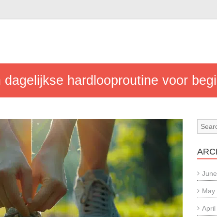
n
dagelijkse hardlooproutine voor beg
ARC
June
May
Apri