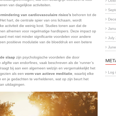
Octo
ren van dagelijkse activiteiten.
Sept
rmindering van cardiovasculaire risico’s
behoren tot de
Dec
et hart, de centrale spier van ons lichaam, wordt
 activiteit die weinig kost. Studies tonen aan dat de
Janu
nnen afnemen voor regelmatige hardlopers. Deze impact op
ard met niet minder significante voordelen voor andere
July
en positieve modulatie van de bloeddruk en een betere
June
 de slaap
zijn psychologische voordelen die door
MET
 afgifte van endorfines, vaak beschreven als de ‘runner’s
 draagt bij aan een algemeen welzijn en vergemakkelijkt het
Log 
 gezien als een
vorm van actieve meditatie
, waarbij elke
n en je gedachten te verhelderen, wat op zijn beurt het
van uitdagingen.