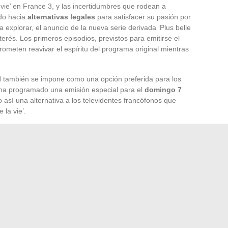
a vie’ en France 3, y las incertidumbres que rodean a
ndo hacia
alternativas legales
para satisfacer su pasión por
a explorar, el anuncio de la nueva serie derivada ‘Plus belle
nterés. Los primeros episodios, previstos para emitirse el
prometen reavivar el espíritu del programa original mientras
I
también se impone como una opción preferida para los
l ha programado una emisión especial para el
domingo 7
o así una alternativa a los televidentes francófonos que
 la vie’.
ros culebrones susceptibles de cautivar a los antiguos
in nous appartient’ y ‘Un si grand soleil’, producidos por
pectivamente, se posicionan como
competidores directos
.
res y sociales, podrían bien seducir el corazón de los fans
a vie’ no se deja abatir por estos cambios. Los foros, los
rganizados por los fans ofrecen espacios de encuentro y de
el culebrón. Las discusiones e intercambios sobre los
máticos y los momentos destacados de la serie continúan