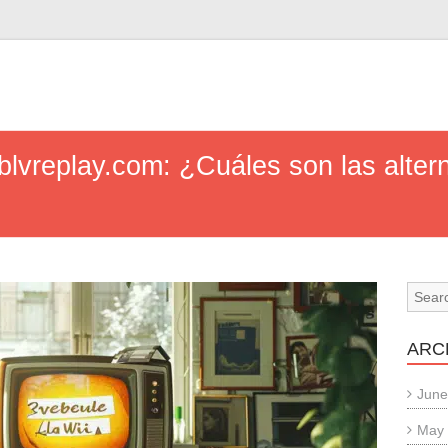
n
Pblvreplay.com: ¿Cuáles son las alter
ARC
June
May