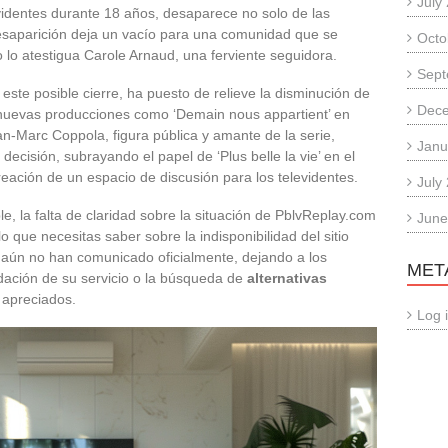
July
evidentes durante 18 años, desaparece no solo de las
desaparición deja un vacío para una comunidad que se
Octo
o lo atestigua Carole Arnaud, una ferviente seguidora.
Sept
este posible cierre, ha puesto de relieve la disminución de
Dec
nuevas producciones como ‘Demain nous appartient’ en
ean-Marc Coppola, figura pública y amante de la serie,
Janu
decisión, subrayando el papel de ‘Plus belle la vie’ en el
reación de un espacio de discusión para los televidentes.
July
e, la falta de claridad sobre la situación de PblvReplay.com
June
o que necesitas saber sobre la indisponibilidad del sitio
o aún no han comunicado oficialmente, dejando a los
MET
udación de su servicio o la búsqueda de
alternativas
 apreciados.
Log 