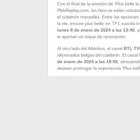
Con el final de la emisión de ‘Plus belle l
PblvReplay.com, los fans se están volca
el culebrón marsellés. Entre las opciones 
la vie, encore plus belle’ en TF1 suscita i
lunes 8 de enero de 2024 a las 13:40
, 
le aportan un toque de renovación.
Al otro lado del Atlántico, el canal
RTL TV
aficionados belgas del culebrón. El cana
de enero de 2024 a las 19:50
, ofreciend
desean prolongar la experiencia ‘Plus belle
El panorama audiovisual francés ofrece ot
espectadores de la serie marsellesa. ‘Dema
Newen y emitidos en TF1 y France 2 res
Estas series, que destacan tramas familia
en busca de relatos cautivadores.
Sin embargo, la comunidad de ‘Plus belle l
grupos en redes sociales y los eventos o
intercambio para mantener viva la llama d
episodios pasados, los personajes emble