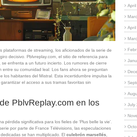
Apri
Marc
Apri
Marc
Febr
 plataformas de streaming, los aficionados de la serie de
 giro decisivo. Pblvreplay.com, el sitio de referencia para
Janu
 se enfrenta a un futuro incierto. Los rumores de cierre
n entre su comunidad leal. Los fans ahora se preguntan
Dec
 los habitantes del Mistral. Esta incertidumbre impulsa la
garantizar el acceso a sus tramas favoritas sin
Sept
Augu
e de PblvReplay.com en los
July
Nov
pérdida significativa para los fieles de ‘Plus belle la vie’.
Octo
serie por parte de France Télévisions, las especulaciones
 dedicadas se han multiplicado. El
culebrón marsellés
,